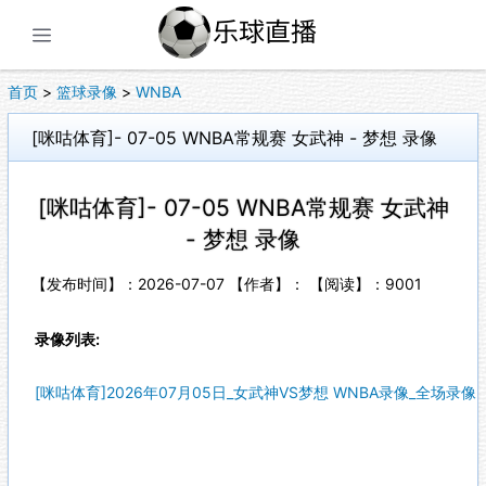
展开菜单
首页
>
篮球录像
>
WNBA
[咪咕体育]- 07-05 WNBA常规赛 女武神 - 梦想 录像
[咪咕体育]- 07-05 WNBA常规赛 女武神
- 梦想 录像
【发布时间】：2026-07-07 【作者】： 【阅读】：
9001
录像列表:
[咪咕体育]2026年07月05日_女武神VS梦想 WNBA录像_全场录