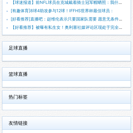
【球迷报道】前NFL球员在克城戴着骑士冠军帽晒照：我什么都不
[有趣体育]8球4助攻参与12球！IFFHS世界杯最佳球员：
[好看推荐]直播吧：赵维伦表示只要国家队需要 愿意无条件响应
【好看推荐】被曝有私生女！奥利塞社媒评论区现处于完全关闭状态
足球直播
篮球直播
热门标签
友情链接