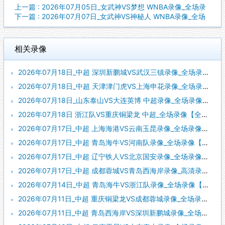
上一篇 : 2026年07月05日_女武神VS梦想 WNBA录像_全场录
下一篇 : 2026年07月07日_女武神VS神秘人 WNBA录像_全场
相关录像
2026年07月18日_中超 深圳新鹏城VS武汉三镇录像_全场录像【高清回放】
2026年07月18日_中超 天津津门虎VS上海申花录像_全场录像【高清回放】
2026年07月18日_山东泰山VS大连英博 中超录像_全场录像【全场回放】
2026年07月18日 浙江队VS重庆铜梁龙 中超_全场录像【全场回放】
2026年07月17日_中超 上海海港VS云南玉昆录像_全场录像【全场回放】
2026年07月17日_中超 青岛海牛VS河南队录像_全场录像【全场回放】
2026年07月17日_中超 辽宁铁人VS北京国安录像_全场录像【视频集锦】
2026年07月17日_中超 成都蓉城VS青岛西海岸录像_高清录像【全场回放】
2026年07月14日_中超 青岛海牛VS浙江队录像_全场录像【全场回放】
2026年07月11日_中超 重庆铜梁龙VS成都蓉城录像_全场录像【全场回放】
2026年07月11日_中超 青岛西海岸VS深圳新鹏城录像_全场录像【视频集锦】