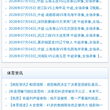
2026年07月10日_中超 云南玉昆VS山东泰山录像_全场录像【全场回放】
2026年07月05日 浙江队VS上海申花 中超_全场录像【视频集锦】
2026年07月05日_中超 成都蓉城VS青岛海牛录像_全场录像【视频集锦】
2026年07月04日_深圳新鹏城VS天津津门虎 中超录像_全场录像【高清回放】
2026年07月04日_中超 山东泰山VS北京国安录像_全场录像【高清回放】
2026年07月04日_武汉三镇VS大连英博 中超录像_全场录像【全场回放】
2026年07月04日_重庆铜梁龙VS辽宁铁人 中超录像_全场录像【视频集锦】
2026年07月04日_中超 上海海港VS青岛西海岸录像_全场录像【全场回放】
2026年07月03日_河南队VS云南玉昆 中超录像_全场录像【全场回放】
体育资讯
【精彩资讯】帕雷德斯：感觉梅西决定了决赛是国家队最后一战，我
[有道理嘛?]德拉富恩特：决赛尼科进球被吹不公正，本来可以有
【凯恩】前裁判声援泰勒：他不该被喷，唯一严重漏判就是罗梅罗拉
【体育报道】A·史密斯：41岁的詹姆斯依然足够伟大 能影响一