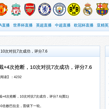
BA直播
世界杯直播
英超直播
中超直播
欧冠杯直播
亚精英
10次对抗7次成功，评分7.6
+4次抢断，10次对抗7次成功，评分7.6
【阅读】：
4232
1-0击败巴拉圭，晋级下一轮。