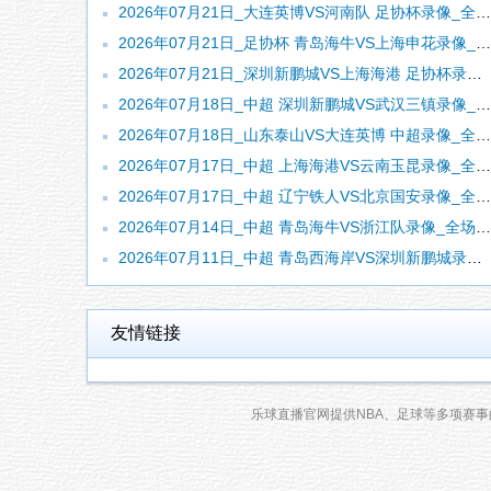
2026年07月21日_大连英博VS河南队 足协杯录像_全场录像【视频集锦】
2026年07月21日_足协杯 青岛海牛VS上海申花录像_全场录像【视频集锦】
2026年07月21日_深圳新鹏城VS上海海港 足协杯录像_全场录像【视频集锦】
2026年07月18日_中超 深圳新鹏城VS武汉三镇录像_全场录像【高清回放】
2026年07月18日_山东泰山VS大连英博 中超录像_全场录像【全场回放】
2026年07月17日_中超 上海海港VS云南玉昆录像_全场录像【全场回放】
2026年07月17日_中超 辽宁铁人VS北京国安录像_全场录像【视频集锦】
2026年07月14日_中超 青岛海牛VS浙江队录像_全场录像【全场回放】
2026年07月11日_中超 青岛西海岸VS深圳新鹏城录像_全场录像【视频集锦】
友情链接
乐球直播官网提供NBA、足球等多项赛事