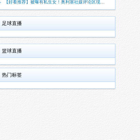
【好看推荐】被曝有私生女！奥利塞社媒评论区现处于完全关闭状态
足球直播
篮球直播
热门标签