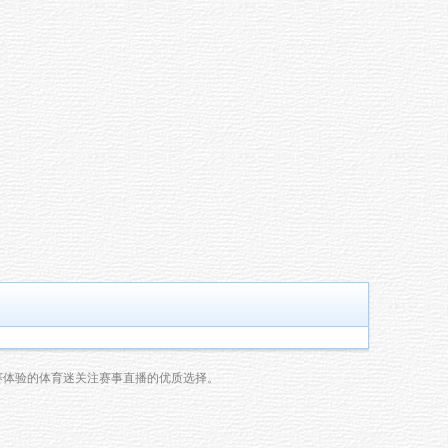
观赛体验的体育迷关注赛事直播的优质选择。