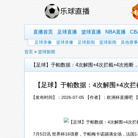
直播首页
足球直播
篮球直播
NBA直播
C
足球录像
篮球录像
足球新闻
篮球新闻
其他赛事
首页
>
篮球新闻
【足球】于帕数据：4次解围+4次拦截+4次抢断，
【足球】于帕数据：4次解围+4次拦截
【发布时间】：2026-07-05 【作者】：欧洲杯直播吧 
7月5日讯 世界杯16强赛，于帕梅卡诺踢满全场，法国