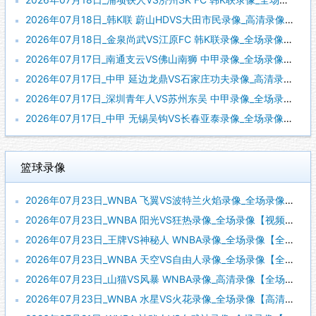
2026年07月18日_韩K联 蔚山HDVS大田市民录像_高清录像【全场回放】
2026年07月18日_金泉尚武VS江原FC 韩K联录像_全场录像【视频集锦】
2026年07月17日_南通支云VS佛山南狮 中甲录像_全场录像【视频集锦】
2026年07月17日_中甲 延边龙鼎VS石家庄功夫录像_高清录像【全场回放】
2026年07月17日_深圳青年人VS苏州东吴 中甲录像_全场录像【高清回放】
2026年07月17日_中甲 无锡吴钩VS长春亚泰录像_全场录像【全场回放】
篮球录像
2026年07月23日_WNBA 飞翼VS波特兰火焰录像_全场录像【视频集锦】
2026年07月23日_WNBA 阳光VS狂热录像_全场录像【视频集锦】
2026年07月23日_王牌VS神秘人 WNBA录像_全场录像【全场回放】
2026年07月23日_WNBA 天空VS自由人录像_全场录像【全场回放】
2026年07月23日_山猫VS风暴 WNBA录像_高清录像【全场回放】
2026年07月23日_WNBA 水星VS火花录像_全场录像【高清回放】