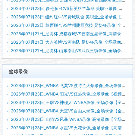
2026年07月23日_多伦多FCVS新英格兰革命 美职业录像_全场录像【视频集锦】
2026年07月23日 纽约红牛VS费城联合 美职业_全场录像【全场回放】
2026年07月22日_陕西联合VS兰州陇原竞技 足协杯录像_全场录像【视频集锦】
2026年07月21日_足协杯 成都蓉城VS云南玉昆录像_高清录像【全场回放】
2026年07月21日_大连英博VS河南队 足协杯录像_全场录像【视频集锦】
2026年07月21日_足协杯 山东泰山VS武汉三镇录像_全场录像【高清回放】
篮球录像
2026年07月23日_WNBA 飞翼VS波特兰火焰录像_全场录像【视频集锦】
2026年07月23日_WNBA 阳光VS狂热录像_全场录像【视频集锦】
2026年07月23日_王牌VS神秘人 WNBA录像_全场录像【全场回放】
2026年07月23日_WNBA 天空VS自由人录像_全场录像【全场回放】
2026年07月23日_山猫VS风暴 WNBA录像_高清录像【全场回放】
2026年07月23日_WNBA 水星VS火花录像_全场录像【高清回放】