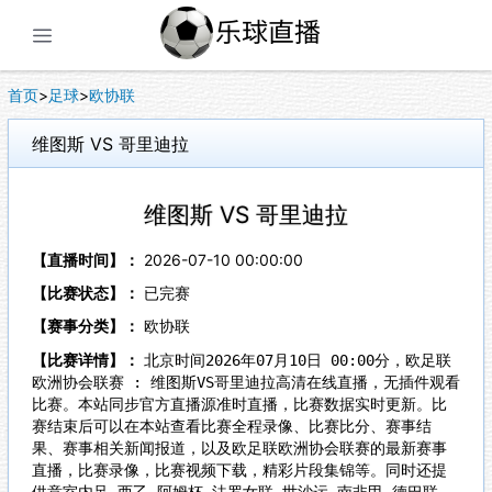
展开菜单
首页
>
足球
>
欧协联
维图斯 VS 哥里迪拉
维图斯 VS 哥里迪拉
【直播时间】：
2026-07-10 00:00:00
【比赛状态】：
已完赛
【赛事分类】：
欧协联
【比赛详情】：
北京时间2026年07月10日 00:00分，欧足联
欧洲协会联赛 : 维图斯VS哥里迪拉高清在线直播，无插件观看
比赛。本站同步官方直播源准时直播，比赛数据实时更新。比
赛结束后可以在本站查看比赛全程录像、比赛比分、赛事结
果、赛事相关新闻报道，以及欧足联欧洲协会联赛的最新赛事
直播，比赛录像，比赛视频下载，精彩片段集锦等。同时还提
供意室内足,西乙,阿姆杯,法罗女联,世沙运,南非甲,德巴联,