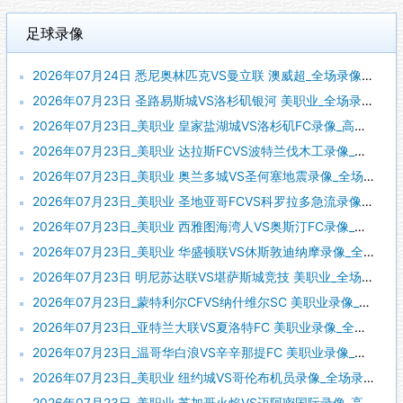
足球录像
2026年07月24日 悉尼奥林匹克VS曼立联 澳威超_全场录像【视频集锦】
2026年07月23日 圣路易斯城VS洛杉矶银河 美职业_全场录像【视频集锦】
2026年07月23日_美职业 皇家盐湖城VS洛杉矶FC录像_高清录像【全场回放】
2026年07月23日_美职业 达拉斯FCVS波特兰伐木工录像_全场录像【全场回放】
2026年07月23日_美职业 奥兰多城VS圣何塞地震录像_全场录像【高清回放】
2026年07月23日_美职业 圣地亚哥FCVS科罗拉多急流录像_全场录像【视频集锦】
2026年07月23日_美职业 西雅图海湾人VS奥斯汀FC录像_高清录像【全场回放】
2026年07月23日_美职业 华盛顿联VS休斯敦迪纳摩录像_全场录像【高清回放】
2026年07月23日 明尼苏达联VS堪萨斯城竞技 美职业_全场录像【全场回放】
2026年07月23日_蒙特利尔CFVS纳什维尔SC 美职业录像_高清录像【全场回放】
2026年07月23日_亚特兰大联VS夏洛特FC 美职业录像_全场录像【全场回放】
2026年07月23日_温哥华白浪VS辛辛那提FC 美职业录像_高清录像【全场回放】
2026年07月23日_美职业 纽约城VS哥伦布机员录像_全场录像【视频集锦】
2026年07月23日_美职业 芝加哥火焰VS迈阿密国际录像_高清录像【全场回放】