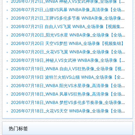
2026年07月21日_WNBA 神秘人VS女武神录像_全场录像【全场回放】
2026年07月21日_山猫VS风暴 WNBA录像_高清录像【全场回放】
2026年07月21日_王牌VS多伦多节奏 WNBA录像_全场录像【视频集锦】
2026年07月21日 自由人VS飞翼 WNBA_全场录像【视频集锦】
2026年07月20日_阳光VS水星 WNBA录像_全场录像【全场回放】
2026年07月20日 天空VS梦想 WNBA_全场录像【视频集锦】
2026年07月20日_火花VS飞翼 WNBA录像_全场录像【全场回放】
2026年07月19日_神秘人VS女武神 WNBA录像_全场录像【全场回放】
2026年07月19日_WNBA 自由人VS狂热录像_全场录像【视频集锦】
2026年07月19日 波特兰火焰VS山猫 WNBA_全场录像【全场回放】
2026年07月18日_WNBA 阳光VS水星录像_高清录像【全场回放】
2026年07月18日_WNBA 风暴VS狂热录像_高清录像【全场回放】
2026年07月18日_WNBA 梦想VS多伦多节奏录像_全场录像【视频集锦】
2026年07月18日_火花VS天空 WNBA录像_全场录像【全场回放】
热门标签