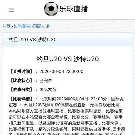
展开菜单
首页
>
其他赛事
>
国际友谊
约旦U20 VS 沙特U20
约旦U20 VS 沙特U20
【直播时间】：
2026-06-04 22:00:00
【比赛状态】：
已完赛
【赛事分类】：
国际友谊
【比赛详情】：
北京时间2026年06月04日 22:00分，国际友
谊赛 : 约旦U20VS沙特U20高清在线直播，无插件观看比赛。
本站同步官方直播源准时直播，比赛数据实时更新。比赛结束
后可以在本站查看比赛全程录像、比赛比分、赛事结果、赛事
相关新闻报道，以及国际友谊赛的最新赛事直播，比赛录像，
比赛视频下载，精彩片段集锦等。同时还提供自贸港杯,巴卡德
乙,澳预备联合会杯,俄女杯,斯伐女联,女奥预选附,塞浦北杯,