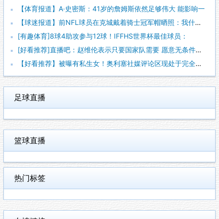
【体育报道】A·史密斯：41岁的詹姆斯依然足够伟大 能影响一
【球迷报道】前NFL球员在克城戴着骑士冠军帽晒照：我什么都不
[有趣体育]8球4助攻参与12球！IFFHS世界杯最佳球员：
[好看推荐]直播吧：赵维伦表示只要国家队需要 愿意无条件响应
【好看推荐】被曝有私生女！奥利塞社媒评论区现处于完全关闭状态
足球直播
篮球直播
热门标签