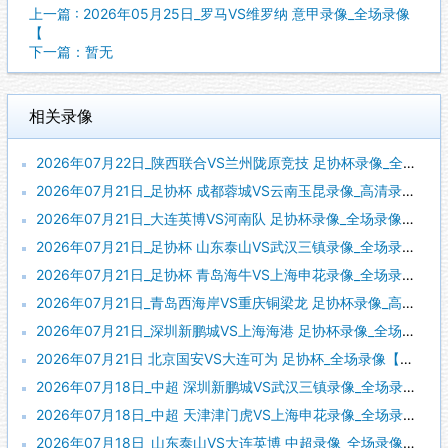
上一篇 : 2026年05月25日_罗马VS维罗纳 意甲录像_全场录像
【
下一篇：暂无
相关录像
2026年07月22日_陕西联合VS兰州陇原竞技 足协杯录像_全场录像【视频集锦】
2026年07月21日_足协杯 成都蓉城VS云南玉昆录像_高清录像【全场回放】
2026年07月21日_大连英博VS河南队 足协杯录像_全场录像【视频集锦】
2026年07月21日_足协杯 山东泰山VS武汉三镇录像_全场录像【高清回放】
2026年07月21日_足协杯 青岛海牛VS上海申花录像_全场录像【视频集锦】
2026年07月21日_青岛西海岸VS重庆铜梁龙 足协杯录像_高清录像【全场回放】
2026年07月21日_深圳新鹏城VS上海海港 足协杯录像_全场录像【视频集锦】
2026年07月21日 北京国安VS大连可为 足协杯_全场录像【全场回放】
2026年07月18日_中超 深圳新鹏城VS武汉三镇录像_全场录像【高清回放】
2026年07月18日_中超 天津津门虎VS上海申花录像_全场录像【高清回放】
2026年07月18日_山东泰山VS大连英博 中超录像_全场录像【全场回放】