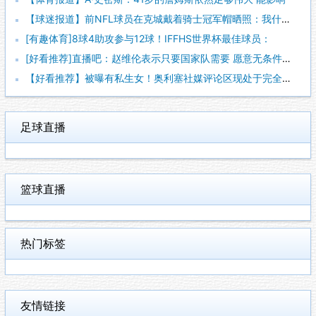
【球迷报道】前NFL球员在克城戴着骑士冠军帽晒照：我什么都不
[有趣体育]8球4助攻参与12球！IFFHS世界杯最佳球员：
[好看推荐]直播吧：赵维伦表示只要国家队需要 愿意无条件响应
【好看推荐】被曝有私生女！奥利塞社媒评论区现处于完全关闭状态
足球直播
篮球直播
热门标签
友情链接