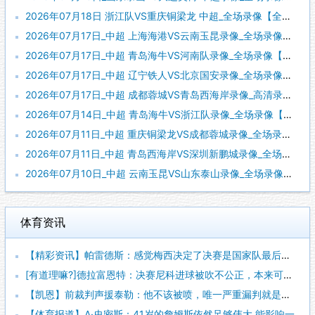
2026年07月18日 浙江队VS重庆铜梁龙 中超_全场录像【全场回放】
2026年07月17日_中超 上海海港VS云南玉昆录像_全场录像【全场回放】
2026年07月17日_中超 青岛海牛VS河南队录像_全场录像【全场回放】
2026年07月17日_中超 辽宁铁人VS北京国安录像_全场录像【视频集锦】
2026年07月17日_中超 成都蓉城VS青岛西海岸录像_高清录像【全场回放】
2026年07月14日_中超 青岛海牛VS浙江队录像_全场录像【全场回放】
2026年07月11日_中超 重庆铜梁龙VS成都蓉城录像_全场录像【全场回放】
2026年07月11日_中超 青岛西海岸VS深圳新鹏城录像_全场录像【视频集锦】
2026年07月10日_中超 云南玉昆VS山东泰山录像_全场录像【全场回放】
体育资讯
【精彩资讯】帕雷德斯：感觉梅西决定了决赛是国家队最后一战，我
[有道理嘛?]德拉富恩特：决赛尼科进球被吹不公正，本来可以有
【凯恩】前裁判声援泰勒：他不该被喷，唯一严重漏判就是罗梅罗拉
【体育报道】A·史密斯：41岁的詹姆斯依然足够伟大 能影响一