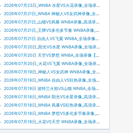
2026年07月23日_WNBA 水星VS火花录像_全场录像【高清回放】
2026年07月21日_WNBA 神秘人VS女武神录像_全场录像【全场回放】
2026年07月21日_山猫VS风暴 WNBA录像_高清录像【全场回放】
2026年07月21日_王牌VS多伦多节奏 WNBA录像_全场录像【视频集锦】
2026年07月21日 自由人VS飞翼 WNBA_全场录像【视频集锦】
2026年07月20日_阳光VS水星 WNBA录像_全场录像【全场回放】
2026年07月20日 天空VS梦想 WNBA_全场录像【视频集锦】
2026年07月20日_火花VS飞翼 WNBA录像_全场录像【全场回放】
2026年07月19日_神秘人VS女武神 WNBA录像_全场录像【全场回放】
2026年07月19日_WNBA 自由人VS狂热录像_全场录像【视频集锦】
2026年07月19日 波特兰火焰VS山猫 WNBA_全场录像【全场回放】
2026年07月18日_WNBA 阳光VS水星录像_高清录像【全场回放】
2026年07月18日_WNBA 风暴VS狂热录像_高清录像【全场回放】
2026年07月18日_WNBA 梦想VS多伦多节奏录像_全场录像【视频集锦】
2026年07月18日_火花VS天空 WNBA录像_全场录像【全场回放】