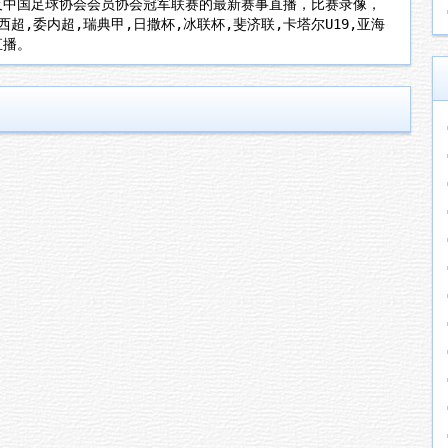
及中国足球协会会员协会冠军联赛的最新赛事直播，比赛录像，
,委内超,瑞典甲,日撒杯,冰联杯,斐济联,卡塔尔U19,亚海
直播。