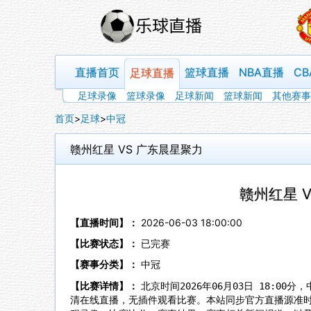
直播首页
篮球直播
NBA直播
C
足球直播
足球录像
篮球录像
足球新闻
篮球新闻
其他赛事
首页
>
足球
>
中冠
赣州红星 VS 广东晨星聚力
赣州红星 
【直播时间】：
2026-06-03 18:00:00
【比赛状态】：
已完赛
【赛事分类】：
中冠
【比赛详情】：
北京时间2026年06月03日 18:0
清在线直播，无插件观看比赛。本站同步官方直播源准