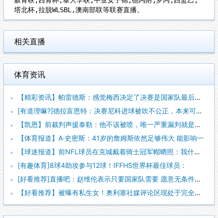
塔北杯,拉脱WLSBL,澳南部联等联赛直播。
相关直播
体育资讯
【精彩资讯】帕雷德斯：感觉梅西决定了决赛是国家队最后一战，我
[有道理嘛?]德拉富恩特：决赛尼科进球被吹不公正，本来可以有
【凯恩】前裁判声援泰勒：他不该被喷，唯一严重漏判就是罗梅罗拉
【体育报道】A·史密斯：41岁的詹姆斯依然足够伟大 能影响一
【球迷报道】前NFL球员在克城戴着骑士冠军帽晒照：我什么都不
[有趣体育]8球4助攻参与12球！IFFHS世界杯最佳球员：
[好看推荐]直播吧：赵维伦表示只要国家队需要 愿意无条件响应
【好看推荐】被曝有私生女！奥利塞社媒评论区现处于完全关闭状态