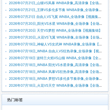
2026年07月21日_山猫VS风暴 WNBA录像_高清录像【全场回放】
2026年07月21日_王牌VS多伦多节奏 WNBA录像_全场录像【视频集锦】
2026年07月21日 自由人VS飞翼 WNBA_全场录像【视频集锦】
2026年07月20日_阳光VS水星 WNBA录像_全场录像【全场回放】
2026年07月20日 天空VS梦想 WNBA_全场录像【视频集锦】
2026年07月20日_火花VS飞翼 WNBA录像_全场录像【全场回放】
2026年07月19日_神秘人VS女武神 WNBA录像_全场录像【全场回放】
2026年07月19日_WNBA 自由人VS狂热录像_全场录像【视频集锦】
2026年07月19日 波特兰火焰VS山猫 WNBA_全场录像【全场回放】
2026年07月18日_WNBA 阳光VS水星录像_高清录像【全场回放】
2026年07月18日_WNBA 风暴VS狂热录像_高清录像【全场回放】
2026年07月18日_WNBA 梦想VS多伦多节奏录像_全场录像【视频集锦】
2026年07月18日_火花VS天空 WNBA录像_全场录像【全场回放】
热门标签