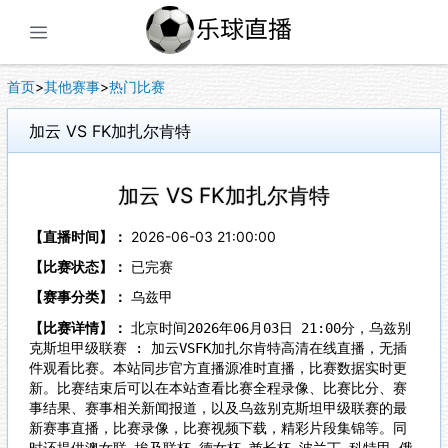
展开菜单
首页
>
其他赛事
>
热门比赛
加云 VS FK加扎尔肯特
加云 VS FK加扎尔肯特
【直播时间】：
2026-06-03 21:00:00
【比赛状态】：
已完赛
【赛事分类】：
乌兹甲
【比赛详情】：
北京时间2026年06月03日 21:00分，乌兹别
克斯坦甲级联赛 : 加云VSFK加扎尔肯特高清在线直播，无插
件观看比赛。本站同步官方直播源准时直播，比赛数据实时更
新。比赛结束后可以在本站查看比赛全程录像、比赛比分、赛
事结果、赛事相关新闻报道，以及乌兹别克斯坦甲级联赛的最
新赛事直播，比赛录像，比赛视频下载，精彩片段集锦等。同
时还提供澳女联,埃及联杯,德女杯,酋长杯,波兰丁,科特甲,俄