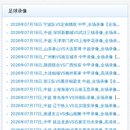
足球录像
2026年07月18日 宁波队VS定南赣联 中甲_全场录像【全场回放】
2026年07月18日_中超 深圳新鹏城VS武汉三镇录像_全场录像【高清回放】
2026年07月18日_中超 天津津门虎VS上海申花录像_全场录像【高清回放】
2026年07月18日_山东泰山VS大连英博 中超录像_全场录像【全场回放】
2026年07月18日_广州豹VS南京城市 中甲录像_全场录像【高清回放】
2026年07月18日_陕西联合VS广西恒宸 中甲录像_全场录像【全场回放】
2026年07月18日_大连鲲城VS梅州客家 中甲录像_高清录像【全场回放】
2026年07月18日 浙江队VS重庆铜梁龙 中超_全场录像【全场回放】
2026年07月17日_中超 上海海港VS云南玉昆录像_全场录像【全场回放】
2026年07月17日_中超 青岛海牛VS河南队录像_全场录像【全场回放】
2026年07月17日_中超 辽宁铁人VS北京国安录像_全场录像【视频集锦】
2026年07月17日_南通支云VS佛山南狮 中甲录像_全场录像【视频集锦】
2026年07月17日_中甲 延边龙鼎VS石家庄功夫录像_高清录像【全场回放】
2026年07月17日_中超 成都蓉城VS青岛西海岸录像_高清录像【全场回放】