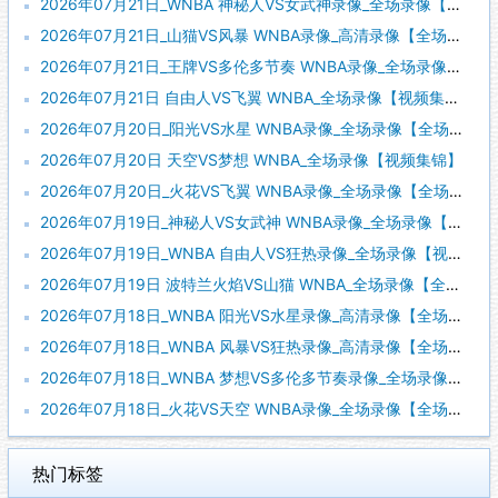
2026年07月21日_WNBA 神秘人VS女武神录像_全场录像【全场回放】
2026年07月21日_山猫VS风暴 WNBA录像_高清录像【全场回放】
2026年07月21日_王牌VS多伦多节奏 WNBA录像_全场录像【视频集锦】
2026年07月21日 自由人VS飞翼 WNBA_全场录像【视频集锦】
2026年07月20日_阳光VS水星 WNBA录像_全场录像【全场回放】
2026年07月20日 天空VS梦想 WNBA_全场录像【视频集锦】
2026年07月20日_火花VS飞翼 WNBA录像_全场录像【全场回放】
2026年07月19日_神秘人VS女武神 WNBA录像_全场录像【全场回放】
2026年07月19日_WNBA 自由人VS狂热录像_全场录像【视频集锦】
2026年07月19日 波特兰火焰VS山猫 WNBA_全场录像【全场回放】
2026年07月18日_WNBA 阳光VS水星录像_高清录像【全场回放】
2026年07月18日_WNBA 风暴VS狂热录像_高清录像【全场回放】
2026年07月18日_WNBA 梦想VS多伦多节奏录像_全场录像【视频集锦】
2026年07月18日_火花VS天空 WNBA录像_全场录像【全场回放】
热门标签