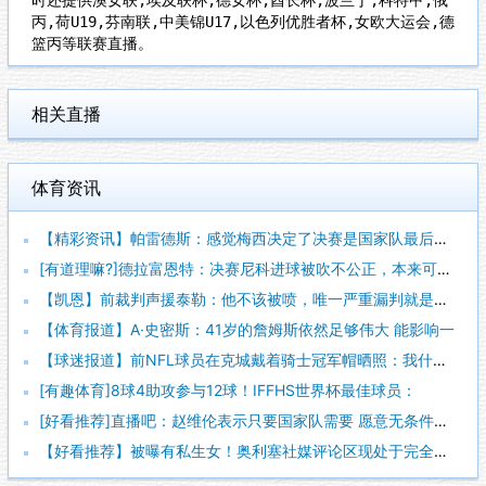
丙,荷U19,芬南联,中美锦U17,以色列优胜者杯,女欧大运会,德
篮丙等联赛直播。
相关直播
体育资讯
【精彩资讯】帕雷德斯：感觉梅西决定了决赛是国家队最后一战，我
[有道理嘛?]德拉富恩特：决赛尼科进球被吹不公正，本来可以有
【凯恩】前裁判声援泰勒：他不该被喷，唯一严重漏判就是罗梅罗拉
【体育报道】A·史密斯：41岁的詹姆斯依然足够伟大 能影响一
【球迷报道】前NFL球员在克城戴着骑士冠军帽晒照：我什么都不
[有趣体育]8球4助攻参与12球！IFFHS世界杯最佳球员：
[好看推荐]直播吧：赵维伦表示只要国家队需要 愿意无条件响应
【好看推荐】被曝有私生女！奥利塞社媒评论区现处于完全关闭状态