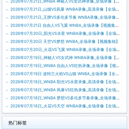
2026年07月21日_WNBA 神秘人VS女武神录像_全场录像【全场回放】
2026年07月21日_山猫VS风暴 WNBA录像_高清录像【全场回放】
2026年07月21日_王牌VS多伦多节奏 WNBA录像_全场录像【视频集锦】
2026年07月21日 自由人VS飞翼 WNBA_全场录像【视频集锦】
2026年07月20日_阳光VS水星 WNBA录像_全场录像【全场回放】
2026年07月20日 天空VS梦想 WNBA_全场录像【视频集锦】
2026年07月20日_火花VS飞翼 WNBA录像_全场录像【全场回放】
2026年07月19日_神秘人VS女武神 WNBA录像_全场录像【全场回放】
2026年07月19日_WNBA 自由人VS狂热录像_全场录像【视频集锦】
2026年07月19日 波特兰火焰VS山猫 WNBA_全场录像【全场回放】
2026年07月18日_WNBA 阳光VS水星录像_高清录像【全场回放】
2026年07月18日_WNBA 风暴VS狂热录像_高清录像【全场回放】
2026年07月18日_WNBA 梦想VS多伦多节奏录像_全场录像【视频集锦】
2026年07月18日_火花VS天空 WNBA录像_全场录像【全场回放】
热门标签