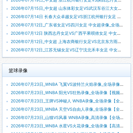
2026年07月15日_中女超 山东体彩女足VS武汉车谷江大女足录像_全场录像【高清回放】
2026年07月14日 长春大众卓越女足VS浙江杭州银行女足 中女超_全场录像【视频集锦】
2026年07月12日_广东省女足VS四川女足 中女超录像_全场录像【全场回放】
2026年07月12日 陕西志丹女足VS广西平果呗侬女足 中女超_全场录像【视频集锦】
2026年07月12日_中女超 上海农商银行女足VS北京东方雨虹女足录像_高清录像【全场回放】
2026年07月12日_江苏无锡女足VS辽宁沈北禾丰女足 中女超录像_高清录像【全场回放】
篮球录像
2026年07月23日_WNBA 飞翼VS波特兰火焰录像_全场录像【视频集锦】
2026年07月23日_WNBA 阳光VS狂热录像_全场录像【视频集锦】
2026年07月23日_王牌VS神秘人 WNBA录像_全场录像【全场回放】
2026年07月23日_WNBA 天空VS自由人录像_全场录像【全场回放】
2026年07月23日_山猫VS风暴 WNBA录像_高清录像【全场回放】
2026年07月23日_WNBA 水星VS火花录像_全场录像【高清回放】