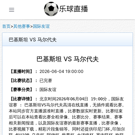
展开菜单
首页
>
其他赛事
>
国际友谊
巴基斯坦 VS 马尔代夫
巴基斯坦 VS 马尔代夫
【直播时间】：
2026-06-04 19:00:00
【比赛状态】：
已完赛
【赛事分类】：
国际友谊
【比赛详情】：
北京时间2026年06月04日 19:00分，国际友
谊赛 : 巴基斯坦VS马尔代夫高清在线直播，无插件观看比赛。
本站同步官方直播源准时直播，比赛数据实时更新。比赛结束
后可以在本站查看比赛全程录像、比赛比分、赛事结果、赛事
相关新闻报道，以及国际友谊赛的最新赛事直播，比赛录像，
比赛视频下载，精彩片段集锦等。同时还提供印尼门杯,印加尔
联,匈U19B,乌兹杯,阿伊杯,世界杯,大洋统杯,塞内联杯,欧联