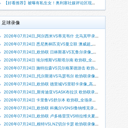
【好看推荐】被曝有私生女！奥利塞社媒评论区现处于完全关闭状态
足球录像
2026年07月24日_阿尔西米VS蒂克韦什 北马其甲录像_全场录像【视频集锦】
2026年07月24日 悉尼奥林匹克VS曼立联 澳威超_全场录像【视频集锦】
2026年07月24日_欧协联 日林斯基VS瓦鲁尔录像_全场录像【高清回放】
2026年07月24日 埃尔维斯VS斯塔尔南 欧协联_全场录像【全场回放】
2026年07月24日 施特拉森VS贝尔格莱德游击 欧协联_全场录像【全场回放】
2026年07月24日_托尔斯港VS马瑟韦尔 欧协联录像_全场录像【视频集锦】
2026年07月24日_欧协联 德里城VS里耶卡录像_高清录像【全场回放】
2026年07月24日_斯肯迪亚VSASK布拉沃 欧协联录像_全场录像【视频集锦】
2026年07月24日 卡里鲁VS舒尔本 欧协联_全场录像【全场回放】
2026年07月24日_欧协联 科佩尔VSNSI鲁纳维克录像_全场录像【全场回放】
2026年07月24日_欧协联 卢多格雷茨VS特拉维夫夏普尔录像_全场录像【高清回放】
2026年07月24日_根特VSLNZ切尔卡瑟 欧协联录像_高清录像【全场回放】