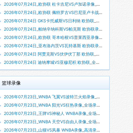
2026年07月24日_欧协联 杜卡吉尼VS卢加诺录像_全场录像【视频集锦】
2026年07月24日_欧协联 佩特罗古VS巴尼亚卢卡战士录像_全场录像【全场回放】
2026年07月24日 GKS卡托威斯VS日利纳 欧协联_全场录像【全场回放】
2026年07月24日_帕纳辛纳科斯VS帕克斯 欧协联录像_全场录像【高清回放】
2026年07月24日_欧协联 哥本哈根VS普莱西亚录像_全场录像【高清回放】
2026年07月24日_亚布洛内茨VS瓦特基斯 欧协联录像_全场录像【全场回放】
2026年07月24日 阿贾克斯VS伏伊伏丁那 欧协联_全场录像【视频集锦】
2026年07月24日 迪纳摩城VS亚穆尼积 欧协联_全场录像【全场回放】
篮球录像
2026年07月23日_WNBA 飞翼VS波特兰火焰录像_全场录像【视频集锦】
2026年07月23日_WNBA 阳光VS狂热录像_全场录像【视频集锦】
2026年07月23日_王牌VS神秘人 WNBA录像_全场录像【全场回放】
2026年07月23日_WNBA 天空VS自由人录像_全场录像【全场回放】
2026年07月23日_山猫VS风暴 WNBA录像_高清录像【全场回放】