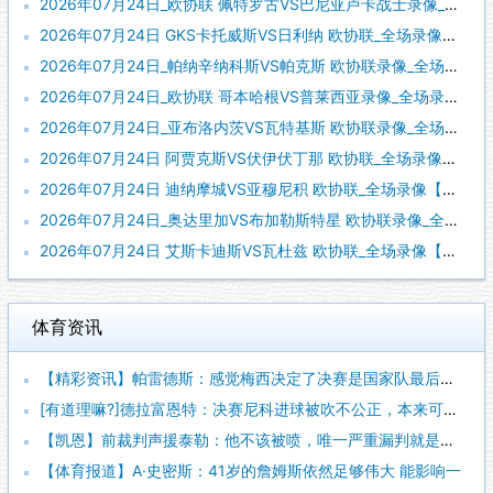
2026年07月24日_欧协联 佩特罗古VS巴尼亚卢卡战士录像_全场录像【全场回放】
2026年07月24日 GKS卡托威斯VS日利纳 欧协联_全场录像【全场回放】
2026年07月24日_帕纳辛纳科斯VS帕克斯 欧协联录像_全场录像【高清回放】
2026年07月24日_欧协联 哥本哈根VS普莱西亚录像_全场录像【高清回放】
2026年07月24日_亚布洛内茨VS瓦特基斯 欧协联录像_全场录像【全场回放】
2026年07月24日 阿贾克斯VS伏伊伏丁那 欧协联_全场录像【视频集锦】
2026年07月24日 迪纳摩城VS亚穆尼积 欧协联_全场录像【全场回放】
2026年07月24日_奥达里加VS布加勒斯特星 欧协联录像_全场录像【全场回放】
2026年07月24日 艾斯卡迪斯VS瓦杜兹 欧协联_全场录像【视频集锦】
体育资讯
【精彩资讯】帕雷德斯：感觉梅西决定了决赛是国家队最后一战，我
[有道理嘛?]德拉富恩特：决赛尼科进球被吹不公正，本来可以有
【凯恩】前裁判声援泰勒：他不该被喷，唯一严重漏判就是罗梅罗拉
【体育报道】A·史密斯：41岁的詹姆斯依然足够伟大 能影响一