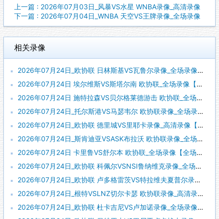
上一篇 : 2026年07月03日_风暴VS水星 WNBA录像_高清录像
下一篇 : 2026年07月04日_WNBA 天空VS王牌录像_全场录像
相关录像
2026年07月24日_欧协联 日林斯基VS瓦鲁尔录像_全场录像【高清回放】
2026年07月24日 埃尔维斯VS斯塔尔南 欧协联_全场录像【全场回放】
2026年07月24日 施特拉森VS贝尔格莱德游击 欧协联_全场录像【全场回放】
2026年07月24日_托尔斯港VS马瑟韦尔 欧协联录像_全场录像【视频集锦】
2026年07月24日_欧协联 德里城VS里耶卡录像_高清录像【全场回放】
2026年07月24日_斯肯迪亚VSASK布拉沃 欧协联录像_全场录像【视频集锦】
2026年07月24日 卡里鲁VS舒尔本 欧协联_全场录像【全场回放】
2026年07月24日_欧协联 科佩尔VSNSI鲁纳维克录像_全场录像【全场回放】
2026年07月24日_欧协联 卢多格雷茨VS特拉维夫夏普尔录像_全场录像【高清回放】
2026年07月24日_根特VSLNZ切尔卡瑟 欧协联录像_高清录像【全场回放】
2026年07月24日_欧协联 杜卡吉尼VS卢加诺录像_全场录像【视频集锦】