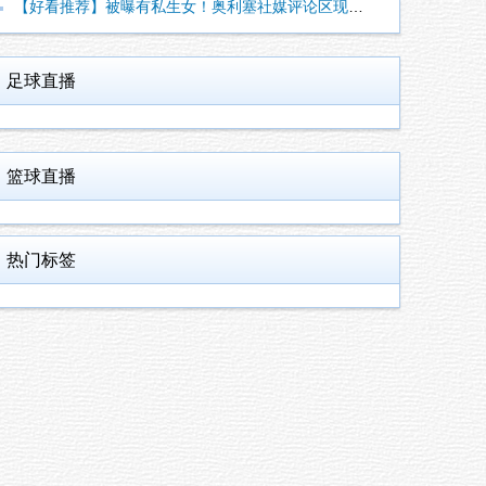
【好看推荐】被曝有私生女！奥利塞社媒评论区现处于完全关闭状态
足球直播
篮球直播
热门标签