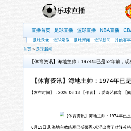
直播首页
足球直播
篮球直播
NBA直播
C
足球录像
篮球录像
足球新闻
篮球新闻
其他赛事
首页
>
足球新闻
【体育资讯】海地主帅：1974年已是52年前，
【体育资讯】海地主帅：1974年已
【发布时间】：2026-06-13 【作者】：爱奇艺体育 【
6月13日讯 海地主教练塞巴斯蒂恩·米涅出席了对阵苏