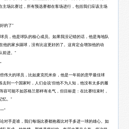
在主场比赛过，所有预选赛都在客场进行，包括我们应该主场
好的了”
新球员，他是球队的核心成员。如果我没记错的话，他是海地队
就在他的家乡踢球，没有比这更好的了。这肯定会增加他的动
队前进。”
”
一些伟大的球员，比如麦克托米奈，他是一年前的意甲最佳球
练去到一个国家时，人们会说‘但他不为人知，他没有太多的履
的阵容可能不如苏格兰那样有名气，但目标是：在比赛结束时，
记忆。”
一”
无论对手是谁，我们每场比赛都抱着比对手多进一球的雄心。如