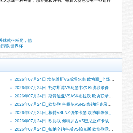
球队形成一种热情，那将是极好的。每届大赛总会有一些这样
中丢球就坐板凳，他
，创球队世界杯
2026年07月24日 埃尔维斯VS斯塔尔南 欧协联_全场录像【全场回放】
2026年07月24日_托尔斯港VS马瑟韦尔 欧协联录像_全场录像【视频集锦】
2026年07月24日_斯肯迪亚VSASK布拉沃 欧协联录像_全场录像【视频集锦】
2026年07月24日_欧协联 科佩尔VSNSI鲁纳维克录像_全场录像【全场回放】
2026年07月24日_根特VSLNZ切尔卡瑟 欧协联录像_高清录像【全场回放】
2026年07月24日_欧协联 佩特罗古VS巴尼亚卢卡战士录像_全场录像【全场回放】
2026年07月24日_帕纳辛纳科斯VS帕克斯 欧协联录像_全场录像【高清回放】