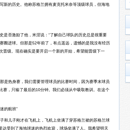
书写新的历史。他称苏格兰拥有麦克托米奈等顶级球员，但海地
历史是否激励了他，米涅说：“了解自己球队的历史总是很重要
决赛圈进球。但那是52年前了，有点遥远，遗憾的是我没有经历
再次晋级。现在确实是要开启一个新的开始，希望能晋级下一
。那是热身赛，我们需要管理球员的比赛时间，因为赛季末球员
比赛，只输了最后的10分钟。我们必须从中吸取教训。在这个
迷的航班”
妻子和儿子刚才在飞机上，飞机上坐满了穿苏格兰裙的苏格兰球
里达受到了海地球迷的热烈欢迎，球场坐满了人。我希望明天