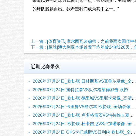
果能以好的足球方式做到这一点，带动观众，围绕我的
的球队脱颖而出。我希望我们成为其中之一。”
上一篇 : [体育资讯]库尔图瓦谈穆帅：之前我两次因传
下一篇 : [足球]澳大利亚本场首发平均年龄24岁226天
近期比赛录像
2026年07月24日_欧协联 日林斯基VS瓦鲁尔录像_全场录像【高清回放】
2026年07月24日 施特拉森VS贝尔格莱德游击 欧协联_全场录像【全场回放】
2026年07月24日_欧协联 德里城VS里耶卡录像_高清录像【全场回放】
2026年07月24日 卡里鲁VS舒尔本 欧协联_全场录像【全场回放】
2026年07月24日_欧协联 卢多格雷茨VS特拉维夫夏普尔录像_全场录像【高清回放】
2026年07月24日_欧协联 杜卡吉尼VS卢加诺录像_全场录像【视频集锦】
2026年07月24日 GKS卡托威斯VS日利纳 欧协联_全场录像【全场回放】