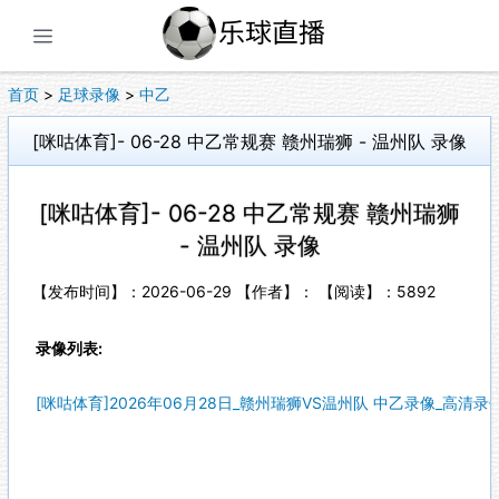
展开菜单
首页
>
足球录像
>
中乙
[咪咕体育]- 06-28 中乙常规赛 赣州瑞狮 - 温州队 录像
[咪咕体育]- 06-28 中乙常规赛 赣州瑞狮
- 温州队 录像
【发布时间】：2026-06-29 【作者】： 【阅读】：
5892
录像列表:
[咪咕体育]2026年06月28日_赣州瑞狮VS温州队 中乙录像_高清