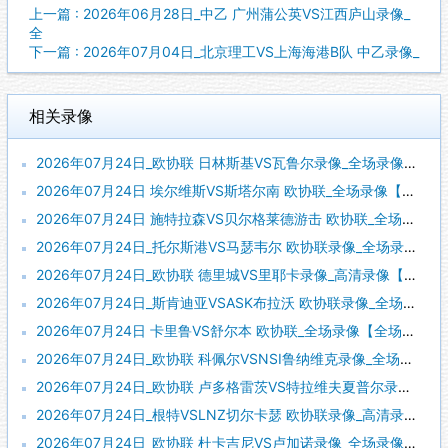
上一篇 : 2026年06月28日_中乙 广州蒲公英VS江西庐山录像_
全
下一篇 : 2026年07月04日_北京理工VS上海海港B队 中乙录像_
相关录像
2026年07月24日_欧协联 日林斯基VS瓦鲁尔录像_全场录像【高清回放】
2026年07月24日 埃尔维斯VS斯塔尔南 欧协联_全场录像【全场回放】
2026年07月24日 施特拉森VS贝尔格莱德游击 欧协联_全场录像【全场回放】
2026年07月24日_托尔斯港VS马瑟韦尔 欧协联录像_全场录像【视频集锦】
2026年07月24日_欧协联 德里城VS里耶卡录像_高清录像【全场回放】
2026年07月24日_斯肯迪亚VSASK布拉沃 欧协联录像_全场录像【视频集锦】
2026年07月24日 卡里鲁VS舒尔本 欧协联_全场录像【全场回放】
2026年07月24日_欧协联 科佩尔VSNSI鲁纳维克录像_全场录像【全场回放】
2026年07月24日_欧协联 卢多格雷茨VS特拉维夫夏普尔录像_全场录像【高清回放】
2026年07月24日_根特VSLNZ切尔卡瑟 欧协联录像_高清录像【全场回放】
2026年07月24日_欧协联 杜卡吉尼VS卢加诺录像_全场录像【视频集锦】