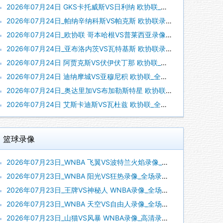
2026年07月24日 GKS卡托威斯VS日利纳 欧协联_全场录像【全场回放】
2026年07月24日_帕纳辛纳科斯VS帕克斯 欧协联录像_全场录像【高清回放】
2026年07月24日_欧协联 哥本哈根VS普莱西亚录像_全场录像【高清回放】
2026年07月24日_亚布洛内茨VS瓦特基斯 欧协联录像_全场录像【全场回放】
2026年07月24日 阿贾克斯VS伏伊伏丁那 欧协联_全场录像【视频集锦】
2026年07月24日 迪纳摩城VS亚穆尼积 欧协联_全场录像【全场回放】
2026年07月24日_奥达里加VS布加勒斯特星 欧协联录像_全场录像【全场回放】
2026年07月24日 艾斯卡迪斯VS瓦杜兹 欧协联_全场录像【视频集锦】
篮球录像
2026年07月23日_WNBA 飞翼VS波特兰火焰录像_全场录像【视频集锦】
2026年07月23日_WNBA 阳光VS狂热录像_全场录像【视频集锦】
2026年07月23日_王牌VS神秘人 WNBA录像_全场录像【全场回放】
2026年07月23日_WNBA 天空VS自由人录像_全场录像【全场回放】
2026年07月23日_山猫VS风暴 WNBA录像_高清录像【全场回放】