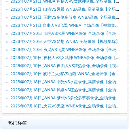
2026年07月21日_WNBA 神秘人VS女武神录像_全场录像【全场回放】
2026年07月21日_山猫VS风暴 WNBA录像_高清录像【全场回放】
2026年07月21日_王牌VS多伦多节奏 WNBA录像_全场录像【视频集锦】
2026年07月21日 自由人VS飞翼 WNBA_全场录像【视频集锦】
2026年07月20日_阳光VS水星 WNBA录像_全场录像【全场回放】
2026年07月20日 天空VS梦想 WNBA_全场录像【视频集锦】
2026年07月20日_火花VS飞翼 WNBA录像_全场录像【全场回放】
2026年07月19日_神秘人VS女武神 WNBA录像_全场录像【全场回放】
2026年07月19日_WNBA 自由人VS狂热录像_全场录像【视频集锦】
2026年07月19日 波特兰火焰VS山猫 WNBA_全场录像【全场回放】
2026年07月18日_WNBA 阳光VS水星录像_高清录像【全场回放】
2026年07月18日_WNBA 风暴VS狂热录像_高清录像【全场回放】
2026年07月18日_WNBA 梦想VS多伦多节奏录像_全场录像【视频集锦】
2026年07月18日_火花VS天空 WNBA录像_全场录像【全场回放】
热门标签