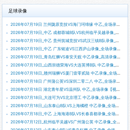
足球录像
2026年07月19日 兰州陇原竞技VS海门珂缔缘 中乙_全场录像【全场回放】
2026年07月19日_中乙 成都蓉城B队VS杭州临平吴越录像_全场录像【高清回放】
2026年07月19日_中乙 贵州筑城竞技VS武汉三镇B队录像_全场录像【全场回放】
2026年07月19日_中乙 广东铭途VS江西庐山录像_全场录像【高清回放】
2026年07月19日_青岛红狮VS泰安天贶 中乙录像_高清录像【全场回放】
2026年07月19日_山西崇德荣海VS大连英博B队 中乙录像_全场录像【视频集锦】
2026年07月18日_赣州瑞狮VS厦门壹零贰陆 中乙录像_全场录像【全场回放】
2026年07月18日 广州蒲公英VS深圳二零二八 中乙_全场录像【视频集锦】
2026年07月18日 湖北青年星VS温州队 中乙_全场录像【视频集锦】
2026年07月18日_大连可为VS北京理工 中乙录像_全场录像【全场回放】
2026年07月18日_山东泰山B队VS上海橘橙 中乙录像_全场录像【视频集锦】
2026年07月18日_中乙 上海海港B队VS长春喜都录像_全场录像【高清回放】
2026年07月12日_杭州临平吴越VS广州蒲公英 中乙录像_全场录像【高清回放】
2026年07月12日_山东泰山B队VS青岛红狮 中乙录像_全场录像【全场回放】