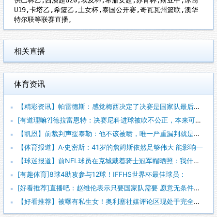
U19,卡塔乙,希篮乙,土女杯,泰国公开赛,奇瓦瓦州篮联,澳华
特尔联等联赛直播。
相关直播
体育资讯
【精彩资讯】帕雷德斯：感觉梅西决定了决赛是国家队最后一战，我
[有道理嘛?]德拉富恩特：决赛尼科进球被吹不公正，本来可以有
【凯恩】前裁判声援泰勒：他不该被喷，唯一严重漏判就是罗梅罗拉
【体育报道】A·史密斯：41岁的詹姆斯依然足够伟大 能影响一
【球迷报道】前NFL球员在克城戴着骑士冠军帽晒照：我什么都不
[有趣体育]8球4助攻参与12球！IFFHS世界杯最佳球员：
[好看推荐]直播吧：赵维伦表示只要国家队需要 愿意无条件响应
【好看推荐】被曝有私生女！奥利塞社媒评论区现处于完全关闭状态