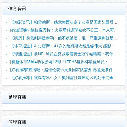
体育资讯
【精彩资讯】帕雷德斯：感觉梅西决定了决赛是国家队最后一战，我
[有道理嘛?]德拉富恩特：决赛尼科进球被吹不公正，本来可以有
【凯恩】前裁判声援泰勒：他不该被喷，唯一严重漏判就是罗梅罗拉
【体育报道】A·史密斯：41岁的詹姆斯依然足够伟大 能影响一
【球迷报道】前NFL球员在克城戴着骑士冠军帽晒照：我什么都不
[有趣体育]8球4助攻参与12球！IFFHS世界杯最佳球员：
[好看推荐]直播吧：赵维伦表示只要国家队需要 愿意无条件响应
【好看推荐】被曝有私生女！奥利塞社媒评论区现处于完全关闭状态
足球直播
篮球直播