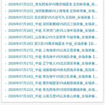
2026年07月21日_青岛西海岸VS重庆铜梁龙 足协杯录像_高清录像【全场回放】
2026年07月21日_深圳新鹏城VS上海海港 足协杯录像_全场录像【视频集锦】
2026年07月21日 北京国安VS大连可为 足协杯_全场录像【全场回放】
2026年07月18日_中超 深圳新鹏城VS武汉三镇录像_全场录像【高清回放】
2026年07月18日_中超 天津津门虎VS上海申花录像_全场录像【高清回放】
2026年07月18日_山东泰山VS大连英博 中超录像_全场录像【全场回放】
2026年07月18日 浙江队VS重庆铜梁龙 中超_全场录像【全场回放】
2026年07月17日_中超 上海海港VS云南玉昆录像_全场录像【全场回放】
2026年07月17日_中超 青岛海牛VS河南队录像_全场录像【全场回放】
2026年07月17日_中超 辽宁铁人VS北京国安录像_全场录像【视频集锦】
2026年07月17日_中超 成都蓉城VS青岛西海岸录像_高清录像【全场回放】
2026年07月14日_中超 青岛海牛VS浙江队录像_全场录像【全场回放】
2026年07月11日_中超 重庆铜梁龙VS成都蓉城录像_全场录像【全场回放】
2026年07月11日_中超 青岛西海岸VS深圳新鹏城录像_全场录像【视频集锦】
2026年07月10日_中超 云南玉昆VS山东泰山录像_全场录像【全场回放】