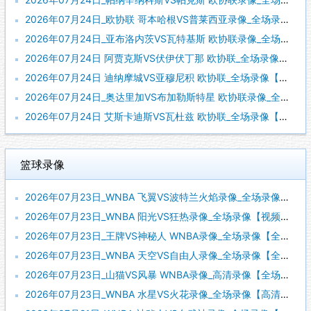
2026年07月24日_欧协联 哥本哈根VS普莱西亚录像_全场录像【高清回放】
2026年07月24日_亚布洛内茨VS瓦特基斯 欧协联录像_全场录像【全场回放】
2026年07月24日 阿贾克斯VS伏伊伏丁那 欧协联_全场录像【视频集锦】
2026年07月24日 迪纳摩城VS亚穆尼积 欧协联_全场录像【全场回放】
2026年07月24日_奥达里加VS布加勒斯特星 欧协联录像_全场录像【全场回放】
2026年07月24日 艾斯卡迪斯VS瓦杜兹 欧协联_全场录像【视频集锦】
篮球录像
2026年07月23日_WNBA 飞翼VS波特兰火焰录像_全场录像【视频集锦】
2026年07月23日_WNBA 阳光VS狂热录像_全场录像【视频集锦】
2026年07月23日_王牌VS神秘人 WNBA录像_全场录像【全场回放】
2026年07月23日_WNBA 天空VS自由人录像_全场录像【全场回放】
2026年07月23日_山猫VS风暴 WNBA录像_高清录像【全场回放】
2026年07月23日_WNBA 水星VS火花录像_全场录像【高清回放】