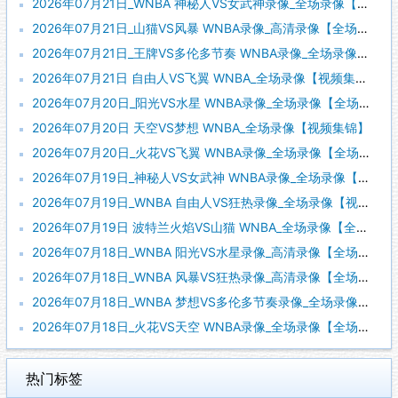
2026年07月21日_WNBA 神秘人VS女武神录像_全场录像【全场回放】
2026年07月21日_山猫VS风暴 WNBA录像_高清录像【全场回放】
2026年07月21日_王牌VS多伦多节奏 WNBA录像_全场录像【视频集锦】
2026年07月21日 自由人VS飞翼 WNBA_全场录像【视频集锦】
2026年07月20日_阳光VS水星 WNBA录像_全场录像【全场回放】
2026年07月20日 天空VS梦想 WNBA_全场录像【视频集锦】
2026年07月20日_火花VS飞翼 WNBA录像_全场录像【全场回放】
2026年07月19日_神秘人VS女武神 WNBA录像_全场录像【全场回放】
2026年07月19日_WNBA 自由人VS狂热录像_全场录像【视频集锦】
2026年07月19日 波特兰火焰VS山猫 WNBA_全场录像【全场回放】
2026年07月18日_WNBA 阳光VS水星录像_高清录像【全场回放】
2026年07月18日_WNBA 风暴VS狂热录像_高清录像【全场回放】
2026年07月18日_WNBA 梦想VS多伦多节奏录像_全场录像【视频集锦】
2026年07月18日_火花VS天空 WNBA录像_全场录像【全场回放】
热门标签