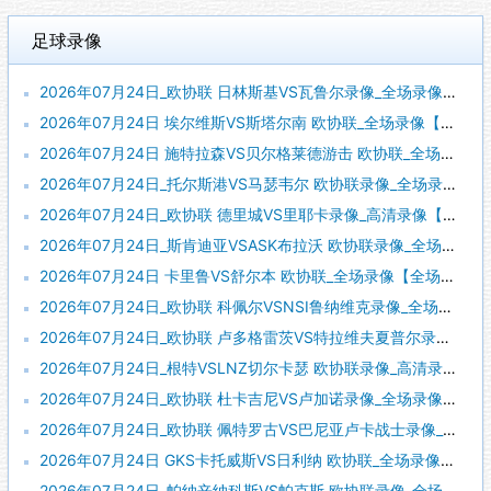
足球录像
2026年07月24日_欧协联 日林斯基VS瓦鲁尔录像_全场录像【高清回放】
2026年07月24日 埃尔维斯VS斯塔尔南 欧协联_全场录像【全场回放】
2026年07月24日 施特拉森VS贝尔格莱德游击 欧协联_全场录像【全场回放】
2026年07月24日_托尔斯港VS马瑟韦尔 欧协联录像_全场录像【视频集锦】
2026年07月24日_欧协联 德里城VS里耶卡录像_高清录像【全场回放】
2026年07月24日_斯肯迪亚VSASK布拉沃 欧协联录像_全场录像【视频集锦】
2026年07月24日 卡里鲁VS舒尔本 欧协联_全场录像【全场回放】
2026年07月24日_欧协联 科佩尔VSNSI鲁纳维克录像_全场录像【全场回放】
2026年07月24日_欧协联 卢多格雷茨VS特拉维夫夏普尔录像_全场录像【高清回放】
2026年07月24日_根特VSLNZ切尔卡瑟 欧协联录像_高清录像【全场回放】
2026年07月24日_欧协联 杜卡吉尼VS卢加诺录像_全场录像【视频集锦】
2026年07月24日_欧协联 佩特罗古VS巴尼亚卢卡战士录像_全场录像【全场回放】
2026年07月24日 GKS卡托威斯VS日利纳 欧协联_全场录像【全场回放】
2026年07月24日_帕纳辛纳科斯VS帕克斯 欧协联录像_全场录像【高清回放】