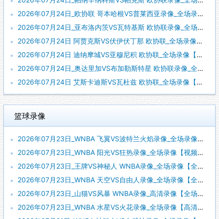
2026年07月24日_欧协联 哥本哈根VS普莱西亚录像_全场录像【高清回放】
2026年07月24日_亚布洛内茨VS瓦特基斯 欧协联录像_全场录像【全场回放】
2026年07月24日 阿贾克斯VS伏伊伏丁那 欧协联_全场录像【视频集锦】
2026年07月24日 迪纳摩城VS亚穆尼积 欧协联_全场录像【全场回放】
2026年07月24日_奥达里加VS布加勒斯特星 欧协联录像_全场录像【全场回放】
2026年07月24日 艾斯卡迪斯VS瓦杜兹 欧协联_全场录像【视频集锦】
篮球录像
2026年07月23日_WNBA 飞翼VS波特兰火焰录像_全场录像【视频集锦】
2026年07月23日_WNBA 阳光VS狂热录像_全场录像【视频集锦】
2026年07月23日_王牌VS神秘人 WNBA录像_全场录像【全场回放】
2026年07月23日_WNBA 天空VS自由人录像_全场录像【全场回放】
2026年07月23日_山猫VS风暴 WNBA录像_高清录像【全场回放】
2026年07月23日_WNBA 水星VS火花录像_全场录像【高清回放】