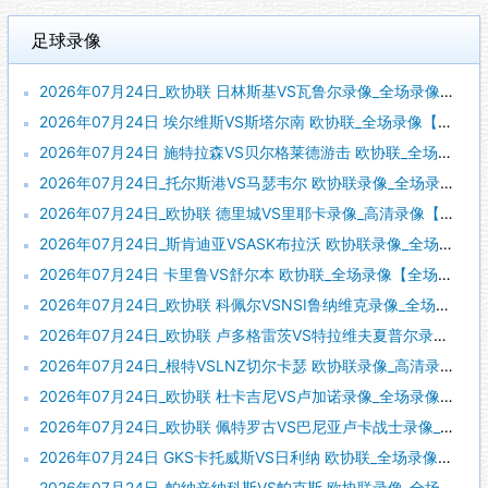
足球录像
2026年07月24日_欧协联 日林斯基VS瓦鲁尔录像_全场录像【高清回放】
2026年07月24日 埃尔维斯VS斯塔尔南 欧协联_全场录像【全场回放】
2026年07月24日 施特拉森VS贝尔格莱德游击 欧协联_全场录像【全场回放】
2026年07月24日_托尔斯港VS马瑟韦尔 欧协联录像_全场录像【视频集锦】
2026年07月24日_欧协联 德里城VS里耶卡录像_高清录像【全场回放】
2026年07月24日_斯肯迪亚VSASK布拉沃 欧协联录像_全场录像【视频集锦】
2026年07月24日 卡里鲁VS舒尔本 欧协联_全场录像【全场回放】
2026年07月24日_欧协联 科佩尔VSNSI鲁纳维克录像_全场录像【全场回放】
2026年07月24日_欧协联 卢多格雷茨VS特拉维夫夏普尔录像_全场录像【高清回放】
2026年07月24日_根特VSLNZ切尔卡瑟 欧协联录像_高清录像【全场回放】
2026年07月24日_欧协联 杜卡吉尼VS卢加诺录像_全场录像【视频集锦】
2026年07月24日_欧协联 佩特罗古VS巴尼亚卢卡战士录像_全场录像【全场回放】
2026年07月24日 GKS卡托威斯VS日利纳 欧协联_全场录像【全场回放】
2026年07月24日_帕纳辛纳科斯VS帕克斯 欧协联录像_全场录像【高清回放】