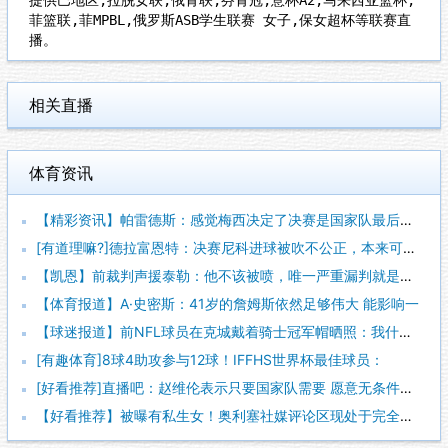
菲篮联,菲MPBL,俄罗斯ASB学生联赛 女子,保女超杯等联赛直
播。
相关直播
体育资讯
【精彩资讯】帕雷德斯：感觉梅西决定了决赛是国家队最后一战，我
[有道理嘛?]德拉富恩特：决赛尼科进球被吹不公正，本来可以有
【凯恩】前裁判声援泰勒：他不该被喷，唯一严重漏判就是罗梅罗拉
【体育报道】A·史密斯：41岁的詹姆斯依然足够伟大 能影响一
【球迷报道】前NFL球员在克城戴着骑士冠军帽晒照：我什么都不
[有趣体育]8球4助攻参与12球！IFFHS世界杯最佳球员：
[好看推荐]直播吧：赵维伦表示只要国家队需要 愿意无条件响应
【好看推荐】被曝有私生女！奥利塞社媒评论区现处于完全关闭状态