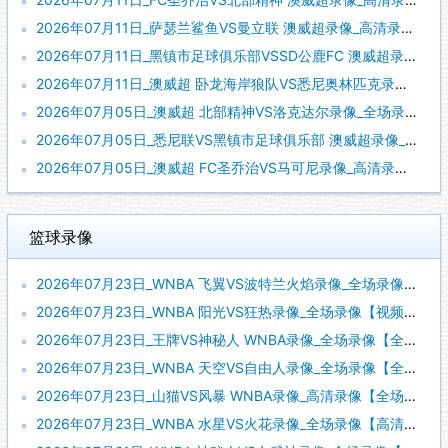
2026年07月11日_萨瑟兰鲨鱼VS曼立联 澳威超录像_高清录像【全场回放】
2026年07月11日_黑镇市足球俱乐部VSSD公鹿FC 澳威超录像_全场录像【视频集锦】
2026年07月11日_澳威超 卧龙海岸狼队VS悉尼奥林匹克录像_全场录像【全场回放】
2026年07月05日_澳威超 北部精神VS洛克达尔录像_全场录像【视频集锦】
2026年07月05日_悉尼联VS黑镇市足球俱乐部 澳威超录像_全场录像【视频集锦】
2026年07月05日_澳威超 FC圣乔治VS马可尼录像_高清录像【全场回放】
篮球录像
2026年07月23日_WNBA 飞翼VS波特兰火焰录像_全场录像【视频集锦】
2026年07月23日_WNBA 阳光VS狂热录像_全场录像【视频集锦】
2026年07月23日_王牌VS神秘人 WNBA录像_全场录像【全场回放】
2026年07月23日_WNBA 天空VS自由人录像_全场录像【全场回放】
2026年07月23日_山猫VS风暴 WNBA录像_高清录像【全场回放】
2026年07月23日_WNBA 水星VS火花录像_全场录像【高清回放】