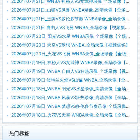
2026年07月21日_WNBA 神秘人VS女武神录像_全场录像【全场回放】
2026年07月21日_山猫VS风暴 WNBA录像_高清录像【全场回放】
2026年07月21日_王牌VS多伦多节奏 WNBA录像_全场录像【视频集锦】
2026年07月21日 自由人VS飞翼 WNBA_全场录像【视频集锦】
2026年07月20日_阳光VS水星 WNBA录像_全场录像【全场回放】
2026年07月20日 天空VS梦想 WNBA_全场录像【视频集锦】
2026年07月20日_火花VS飞翼 WNBA录像_全场录像【全场回放】
2026年07月19日_神秘人VS女武神 WNBA录像_全场录像【全场回放】
2026年07月19日_WNBA 自由人VS狂热录像_全场录像【视频集锦】
2026年07月19日 波特兰火焰VS山猫 WNBA_全场录像【全场回放】
2026年07月18日_WNBA 阳光VS水星录像_高清录像【全场回放】
2026年07月18日_WNBA 风暴VS狂热录像_高清录像【全场回放】
2026年07月18日_WNBA 梦想VS多伦多节奏录像_全场录像【视频集锦】
2026年07月18日_火花VS天空 WNBA录像_全场录像【全场回放】
热门标签