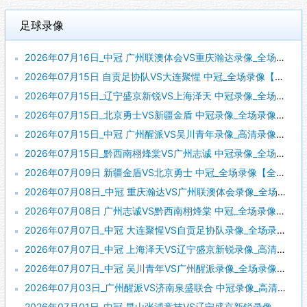
足球录像
2026年07月16日_中冠 广州联澳体会VS重庆瀚达录像_全场录像【高清回放】
2026年07月15日 自贡足协队VS大连聚惺 中冠_全场录像【全场回放】
2026年07月15日_辽宁盛京新锐VS上海泽天 中冠录像_全场录像【全场回放】
2026年07月15日_北京勇士VS新疆金盾 中冠录像_全场录像【视频集锦】
2026年07月15日_中冠 广州醒派VS吴川青年录像_高清录像【全场回放】
2026年07月15日_黔西南栩烽棠VS广州志诚 中冠录像_全场录像【视频集锦】
2026年07月09日 新疆金盾VS北京勇士 中冠_全场录像【全场回放】
2026年07月08日_中冠 重庆瀚达VS广州联澳体会录像_全场录像【视频集锦】
2026年07月08日 广州志诚VS黔西南栩烽棠 中冠_全场录像【全场回放】
2026年07月07日_中冠 大连聚惺VS自贡足协队录像_全场录像【全场回放】
2026年07月07日_中冠 上海泽天VS辽宁盛京新锐录像_高清录像【全场回放】
2026年07月07日_中冠 吴川青年VS广州醒派录像_全场录像【高清回放】
2026年07月03日_广州醒派VS济南泉盛联合 中冠录像_高清录像【全场回放】
2026年07月01日_中冠 昆山张浦竞技VS辽宁盛京新锐录像_全场录像【高清回放】