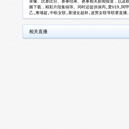
录像、比赛比分、赛事结果、赛事相关新闻报道，以及欧
频下载，精彩片段集锦等。同时还提供保丙,爱U19,阿甲,
乙,柬埔超,中欧女联,塞浦女超杯,波黑女联等联赛直播
相关直播