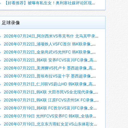
【好看推荐】被曝有私生女！奥利塞社媒评论区现处于完全关闭状态
足球录像
2026年07月24日_阿尔西米VS蒂克韦什 北马其甲录像_全场录像【视频集锦】
2026年07月22日_浦项铁人VSFC首尔 韩K联录像_高清录像【全场回放】
2026年07月22日_金泉尚武VS光州FC 韩K联录像_全场录像【视频集锦】
2026年07月22日_韩K联 安养FCVS富川FC录像_高清录像【全场回放】
2026年07月22日_美洲狮VS托卢卡 墨西超录像_高清录像【全场回放】
2026年07月22日_普埃布拉VS蓝十字 墨西超录像_全场录像【高清回放】
2026年07月21日_仁川联VS蔚山HD 韩K联录像_高清录像【全场回放】
2026年07月21日_韩K联 大田市民VS全北现代录像_全场录像【高清回放】
2026年07月21日_韩K联 江原FCVS济州SK FC录像_全场录像【全场回放】
2026年07月19日_韩K联 FC首尔VS富川FC录像_全场录像【视频集锦】
2026年07月19日 光州FCVS安养FC 韩K联_全场录像【视频集锦】
2026年07月19日_北京东方雨虹女足VS山东体彩女足 中女超录像_高清录像【全场回放】