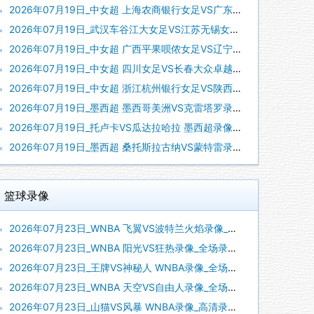
2026年07月19日_中女超 上海农商银行女足VS广东省女足录像_全场录像【高清回放】
2026年07月19日_武汉车谷江大女足VS江苏无锡女足 中女超录像_全场录像【全场回放】
2026年07月19日_中女超 广西平果呗侬女足VS辽宁沈北禾丰女足录像_全场录像【高清回放】
2026年07月19日_中女超 四川女足VS长春大众卓越女足录像_全场录像【视频集锦】
2026年07月19日_中女超 浙江杭州银行女足VS陕西志丹女足录像_高清录像【全场回放】
2026年07月19日_墨西超 墨西哥美洲VS克雷塔罗录像_高清录像【全场回放】
2026年07月19日_托卢卡VS瓜达拉哈拉 墨西超录像_全场录像【视频集锦】
2026年07月19日_墨西超 桑托斯拉古纳VS蒙特雷录像_全场录像【视频集锦】
篮球录像
2026年07月23日_WNBA 飞翼VS波特兰火焰录像_全场录像【视频集锦】
2026年07月23日_WNBA 阳光VS狂热录像_全场录像【视频集锦】
2026年07月23日_王牌VS神秘人 WNBA录像_全场录像【全场回放】
2026年07月23日_WNBA 天空VS自由人录像_全场录像【全场回放】
2026年07月23日_山猫VS风暴 WNBA录像_高清录像【全场回放】