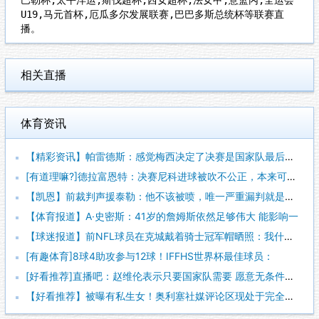
U19,马元首杯,厄瓜多尔发展联赛,巴巴多斯总统杯等联赛直
播。
相关直播
体育资讯
【精彩资讯】帕雷德斯：感觉梅西决定了决赛是国家队最后一战，我
[有道理嘛?]德拉富恩特：决赛尼科进球被吹不公正，本来可以有
【凯恩】前裁判声援泰勒：他不该被喷，唯一严重漏判就是罗梅罗拉
【体育报道】A·史密斯：41岁的詹姆斯依然足够伟大 能影响一
【球迷报道】前NFL球员在克城戴着骑士冠军帽晒照：我什么都不
[有趣体育]8球4助攻参与12球！IFFHS世界杯最佳球员：
[好看推荐]直播吧：赵维伦表示只要国家队需要 愿意无条件响应
【好看推荐】被曝有私生女！奥利塞社媒评论区现处于完全关闭状态