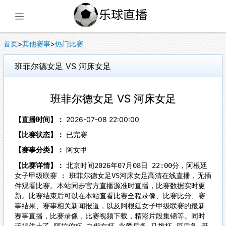
展开菜单
首页
>
其他赛事
>
热门比赛
班菲尔德女足 VS 河床女足
班菲尔德女足 VS 河床女足
【直播时间】：
2026-07-08 22:00:00
【比赛状态】：
已完赛
【赛事分类】：
阿女甲
【比赛详情】：
北京时间2026年07月08日 22:00分，阿根廷
女子甲级联赛 : 班菲尔德女足VS河床女足高清在线直播，无插
件观看比赛。本站同步官方直播源准时直播，比赛数据实时更
新。比赛结束后可以在本站查看比赛全程录像、比赛比分、赛
事结果、赛事相关新闻报道，以及阿根廷女子甲级联赛的最新
赛事直播，比赛录像，比赛视频下载，精彩片段集锦等。同时
还提供土乙,阿拉伯杯,白俄女杯,北爱后备,马挑杯,厄后备,哥