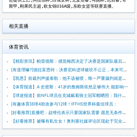
斯甲,刚果民主超,欧女锦U16A级,东欧女篮等联赛直播。
相关直播
体育资讯
【精彩资讯】帕雷德斯：感觉梅西决定了决赛是国家队最后一战，我
[有道理嘛?]德拉富恩特：决赛尼科进球被吹不公正，本来可以有
【凯恩】前裁判声援泰勒：他不该被喷，唯一严重漏判就是罗梅罗拉
【体育报道】A·史密斯：41岁的詹姆斯依然足够伟大 能影响一
【球迷报道】前NFL球员在克城戴着骑士冠军帽晒照：我什么都不
[有趣体育]8球4助攻参与12球！IFFHS世界杯最佳球员：
[好看推荐]直播吧：赵维伦表示只要国家队需要 愿意无条件响应
【好看推荐】被曝有私生女！奥利塞社媒评论区现处于完全关闭状态