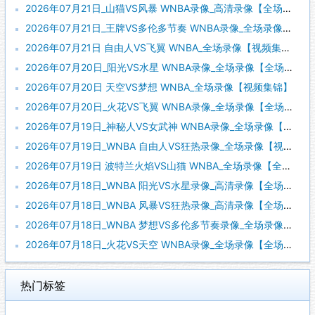
2026年07月21日_山猫VS风暴 WNBA录像_高清录像【全场回放】
2026年07月21日_王牌VS多伦多节奏 WNBA录像_全场录像【视频集锦】
2026年07月21日 自由人VS飞翼 WNBA_全场录像【视频集锦】
2026年07月20日_阳光VS水星 WNBA录像_全场录像【全场回放】
2026年07月20日 天空VS梦想 WNBA_全场录像【视频集锦】
2026年07月20日_火花VS飞翼 WNBA录像_全场录像【全场回放】
2026年07月19日_神秘人VS女武神 WNBA录像_全场录像【全场回放】
2026年07月19日_WNBA 自由人VS狂热录像_全场录像【视频集锦】
2026年07月19日 波特兰火焰VS山猫 WNBA_全场录像【全场回放】
2026年07月18日_WNBA 阳光VS水星录像_高清录像【全场回放】
2026年07月18日_WNBA 风暴VS狂热录像_高清录像【全场回放】
2026年07月18日_WNBA 梦想VS多伦多节奏录像_全场录像【视频集锦】
2026年07月18日_火花VS天空 WNBA录像_全场录像【全场回放】
热门标签