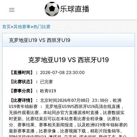
展开菜单
首页
>
其他赛事
>
热门比赛
克罗地亚U19 VS 西班牙U19
克罗地亚U19 VS 西班牙U19
【直播时间】：
2026-07-08 23:30:00
【比赛状态】：
已完赛
【赛事分类】：
欧青U19
【比赛详情】：
北京时间2026年07月08日 23:30分，欧洲
U19青年锦标赛 : 克罗地亚U19VS西班牙U19高清在线直播，
无插件观看比赛。本站同步官方直播源准时直播，比赛数据实
时更新。比赛结束后可以在本站查看比赛全程录像、比赛比
分、赛事结果、赛事相关新闻报道，以及欧洲U19青年锦标赛的
最新赛事直播，比赛录像，比赛视频下载，精彩片段集锦等。
同时还提供中国U23,澳塔超,乌克超,塔吉超杯,斯伐乙东,美公