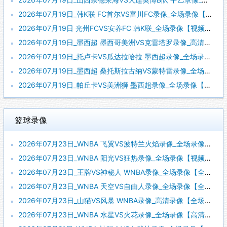
2026年07月19日_韩K联 FC首尔VS富川FC录像_全场录像【视频集锦】
2026年07月19日 光州FCVS安养FC 韩K联_全场录像【视频集锦】
2026年07月19日_墨西超 墨西哥美洲VS克雷塔罗录像_高清录像【全场回放】
2026年07月19日_托卢卡VS瓜达拉哈拉 墨西超录像_全场录像【视频集锦】
2026年07月19日_墨西超 桑托斯拉古纳VS蒙特雷录像_全场录像【视频集锦】
2026年07月19日_帕丘卡VS美洲狮 墨西超录像_全场录像【高清回放】
篮球录像
2026年07月23日_WNBA 飞翼VS波特兰火焰录像_全场录像【视频集锦】
2026年07月23日_WNBA 阳光VS狂热录像_全场录像【视频集锦】
2026年07月23日_王牌VS神秘人 WNBA录像_全场录像【全场回放】
2026年07月23日_WNBA 天空VS自由人录像_全场录像【全场回放】
2026年07月23日_山猫VS风暴 WNBA录像_高清录像【全场回放】
2026年07月23日_WNBA 水星VS火花录像_全场录像【高清回放】