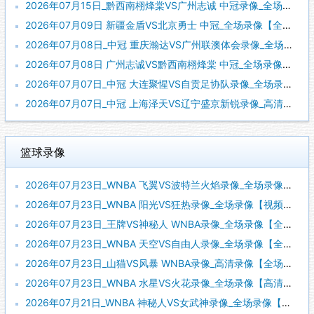
2026年07月15日_黔西南栩烽棠VS广州志诚 中冠录像_全场录像【视频集锦】
2026年07月09日 新疆金盾VS北京勇士 中冠_全场录像【全场回放】
2026年07月08日_中冠 重庆瀚达VS广州联澳体会录像_全场录像【视频集锦】
2026年07月08日 广州志诚VS黔西南栩烽棠 中冠_全场录像【全场回放】
2026年07月07日_中冠 大连聚惺VS自贡足协队录像_全场录像【全场回放】
2026年07月07日_中冠 上海泽天VS辽宁盛京新锐录像_高清录像【全场回放】
篮球录像
2026年07月23日_WNBA 飞翼VS波特兰火焰录像_全场录像【视频集锦】
2026年07月23日_WNBA 阳光VS狂热录像_全场录像【视频集锦】
2026年07月23日_王牌VS神秘人 WNBA录像_全场录像【全场回放】
2026年07月23日_WNBA 天空VS自由人录像_全场录像【全场回放】
2026年07月23日_山猫VS风暴 WNBA录像_高清录像【全场回放】
2026年07月23日_WNBA 水星VS火花录像_全场录像【高清回放】
2026年07月21日_WNBA 神秘人VS女武神录像_全场录像【全场回放】