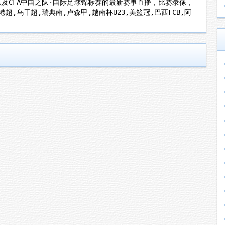
及CFA中国之队·国际足球锦标赛的最新赛事直播，比赛录像，
,乌干超,瑞典南,卢森甲,越南杯U23,美篮冠,巴西FCB,阿