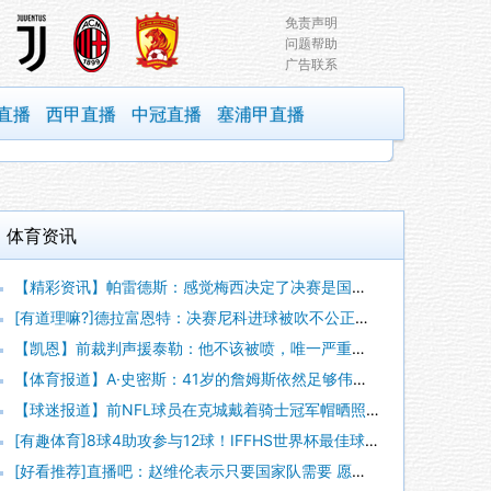
免责声明
问题帮助
广告联系
直播
西甲直播
中冠直播
塞浦甲直播
体育资讯
【精彩资讯】帕雷德斯：感觉梅西决定了决赛是国家队最后一战，我
[有道理嘛?]德拉富恩特：决赛尼科进球被吹不公正，本来可以有
【凯恩】前裁判声援泰勒：他不该被喷，唯一严重漏判就是罗梅罗拉
【体育报道】A·史密斯：41岁的詹姆斯依然足够伟大 能影响一
【球迷报道】前NFL球员在克城戴着骑士冠军帽晒照：我什么都不
[有趣体育]8球4助攻参与12球！IFFHS世界杯最佳球员：
[好看推荐]直播吧：赵维伦表示只要国家队需要 愿意无条件响应