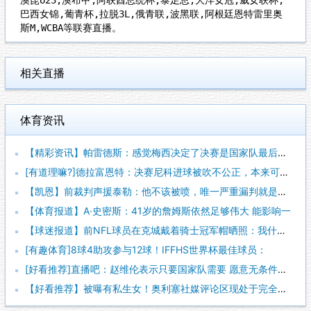
巴西女锦,葡青杯,拉脱3L,俄青联,波黑联,阿根廷恩特雷里奥
斯M,WCBA等联赛直播。
相关直播
体育资讯
【精彩资讯】帕雷德斯：感觉梅西决定了决赛是国家队最后一战，我
[有道理嘛?]德拉富恩特：决赛尼科进球被吹不公正，本来可以有
【凯恩】前裁判声援泰勒：他不该被喷，唯一严重漏判就是罗梅罗拉
【体育报道】A·史密斯：41岁的詹姆斯依然足够伟大 能影响一
【球迷报道】前NFL球员在克城戴着骑士冠军帽晒照：我什么都不
[有趣体育]8球4助攻参与12球！IFFHS世界杯最佳球员：
[好看推荐]直播吧：赵维伦表示只要国家队需要 愿意无条件响应
【好看推荐】被曝有私生女！奥利塞社媒评论区现处于完全关闭状态