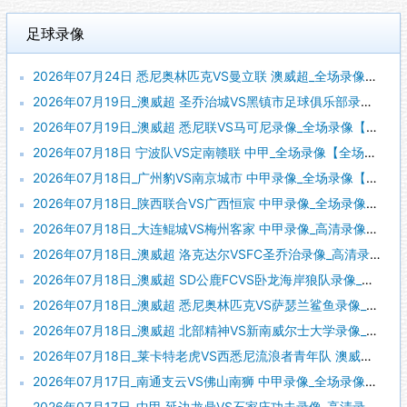
足球录像
2026年07月24日 悉尼奥林匹克VS曼立联 澳威超_全场录像【视频集锦】
2026年07月19日_澳威超 圣乔治城VS黑镇市足球俱乐部录像_高清录像【全场回放】
2026年07月19日_澳威超 悉尼联VS马可尼录像_全场录像【全场回放】
2026年07月18日 宁波队VS定南赣联 中甲_全场录像【全场回放】
2026年07月18日_广州豹VS南京城市 中甲录像_全场录像【高清回放】
2026年07月18日_陕西联合VS广西恒宸 中甲录像_全场录像【全场回放】
2026年07月18日_大连鲲城VS梅州客家 中甲录像_高清录像【全场回放】
2026年07月18日_澳威超 洛克达尔VSFC圣乔治录像_高清录像【全场回放】
2026年07月18日_澳威超 SD公鹿FCVS卧龙海岸狼队录像_全场录像【视频集锦】
2026年07月18日_澳威超 悉尼奥林匹克VS萨瑟兰鲨鱼录像_全场录像【视频集锦】
2026年07月18日_澳威超 北部精神VS新南威尔士大学录像_高清录像【全场回放】
2026年07月18日_莱卡特老虎VS西悉尼流浪者青年队 澳威超录像_全场录像【视频集锦】
2026年07月17日_南通支云VS佛山南狮 中甲录像_全场录像【视频集锦】
2026年07月17日_中甲 延边龙鼎VS石家庄功夫录像_高清录像【全场回放】