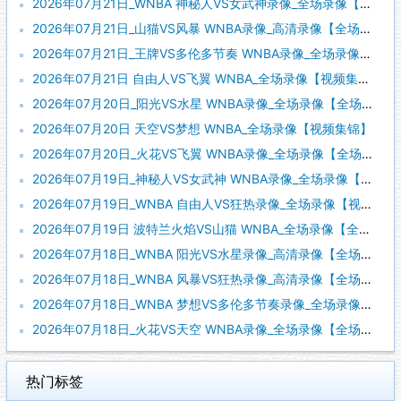
2026年07月21日_WNBA 神秘人VS女武神录像_全场录像【全场回放】
2026年07月21日_山猫VS风暴 WNBA录像_高清录像【全场回放】
2026年07月21日_王牌VS多伦多节奏 WNBA录像_全场录像【视频集锦】
2026年07月21日 自由人VS飞翼 WNBA_全场录像【视频集锦】
2026年07月20日_阳光VS水星 WNBA录像_全场录像【全场回放】
2026年07月20日 天空VS梦想 WNBA_全场录像【视频集锦】
2026年07月20日_火花VS飞翼 WNBA录像_全场录像【全场回放】
2026年07月19日_神秘人VS女武神 WNBA录像_全场录像【全场回放】
2026年07月19日_WNBA 自由人VS狂热录像_全场录像【视频集锦】
2026年07月19日 波特兰火焰VS山猫 WNBA_全场录像【全场回放】
2026年07月18日_WNBA 阳光VS水星录像_高清录像【全场回放】
2026年07月18日_WNBA 风暴VS狂热录像_高清录像【全场回放】
2026年07月18日_WNBA 梦想VS多伦多节奏录像_全场录像【视频集锦】
2026年07月18日_火花VS天空 WNBA录像_全场录像【全场回放】
热门标签