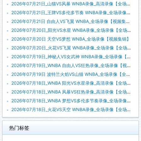
2026年07月21日_山猫VS风暴 WNBA录像_高清录像【全场回放】
2026年07月21日_王牌VS多伦多节奏 WNBA录像_全场录像【视频集锦】
2026年07月21日 自由人VS飞翼 WNBA_全场录像【视频集锦】
2026年07月20日_阳光VS水星 WNBA录像_全场录像【全场回放】
2026年07月20日 天空VS梦想 WNBA_全场录像【视频集锦】
2026年07月20日_火花VS飞翼 WNBA录像_全场录像【全场回放】
2026年07月19日_神秘人VS女武神 WNBA录像_全场录像【全场回放】
2026年07月19日_WNBA 自由人VS狂热录像_全场录像【视频集锦】
2026年07月19日 波特兰火焰VS山猫 WNBA_全场录像【全场回放】
2026年07月18日_WNBA 阳光VS水星录像_高清录像【全场回放】
2026年07月18日_WNBA 风暴VS狂热录像_高清录像【全场回放】
2026年07月18日_WNBA 梦想VS多伦多节奏录像_全场录像【视频集锦】
2026年07月18日_火花VS天空 WNBA录像_全场录像【全场回放】
热门标签