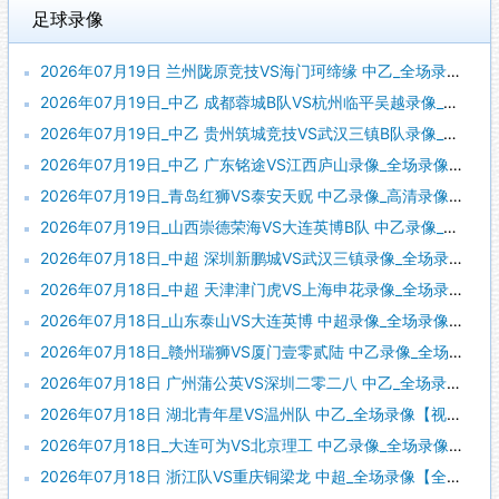
足球录像
2026年07月19日 兰州陇原竞技VS海门珂缔缘 中乙_全场录像【全场回放】
2026年07月19日_中乙 成都蓉城B队VS杭州临平吴越录像_全场录像【高清回放】
2026年07月19日_中乙 贵州筑城竞技VS武汉三镇B队录像_全场录像【全场回放】
2026年07月19日_中乙 广东铭途VS江西庐山录像_全场录像【高清回放】
2026年07月19日_青岛红狮VS泰安天贶 中乙录像_高清录像【全场回放】
2026年07月19日_山西崇德荣海VS大连英博B队 中乙录像_全场录像【视频集锦】
2026年07月18日_中超 深圳新鹏城VS武汉三镇录像_全场录像【高清回放】
2026年07月18日_中超 天津津门虎VS上海申花录像_全场录像【高清回放】
2026年07月18日_山东泰山VS大连英博 中超录像_全场录像【全场回放】
2026年07月18日_赣州瑞狮VS厦门壹零贰陆 中乙录像_全场录像【全场回放】
2026年07月18日 广州蒲公英VS深圳二零二八 中乙_全场录像【视频集锦】
2026年07月18日 湖北青年星VS温州队 中乙_全场录像【视频集锦】
2026年07月18日_大连可为VS北京理工 中乙录像_全场录像【全场回放】
2026年07月18日 浙江队VS重庆铜梁龙 中超_全场录像【全场回放】