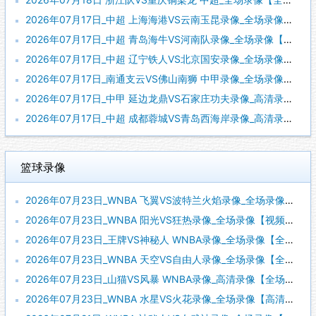
2026年07月17日_中超 上海海港VS云南玉昆录像_全场录像【全场回放】
2026年07月17日_中超 青岛海牛VS河南队录像_全场录像【全场回放】
2026年07月17日_中超 辽宁铁人VS北京国安录像_全场录像【视频集锦】
2026年07月17日_南通支云VS佛山南狮 中甲录像_全场录像【视频集锦】
2026年07月17日_中甲 延边龙鼎VS石家庄功夫录像_高清录像【全场回放】
2026年07月17日_中超 成都蓉城VS青岛西海岸录像_高清录像【全场回放】
篮球录像
2026年07月23日_WNBA 飞翼VS波特兰火焰录像_全场录像【视频集锦】
2026年07月23日_WNBA 阳光VS狂热录像_全场录像【视频集锦】
2026年07月23日_王牌VS神秘人 WNBA录像_全场录像【全场回放】
2026年07月23日_WNBA 天空VS自由人录像_全场录像【全场回放】
2026年07月23日_山猫VS风暴 WNBA录像_高清录像【全场回放】
2026年07月23日_WNBA 水星VS火花录像_全场录像【高清回放】