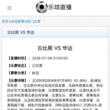
展开菜单
首页
>
其他赛事
>
热门比赛
古比斯 VS 华达
古比斯 VS 华达
【直播时间】：
2026-07-08 01:00:00
【比赛状态】：
已完赛
【赛事分类】：
欧冠
【比赛详情】：
北京时间2026年07月08日 01:00分，欧洲冠
军联赛 : 古比斯VS华达高清在线直播，无插件观看比赛。本站
同步官方直播源准时直播，比赛数据实时更新。比赛结束后可
以在本站查看比赛全程录像、比赛比分、赛事结果、赛事相关
新闻报道，以及欧洲冠军联赛的最新赛事直播，比赛录像，比
赛视频下载，精彩片段集锦等。同时还提供保U17,巴西U19,西
亚青锦,阿尔巴杯,PDRM杯,法女U19,斯里总统杯,尼拉乙,俄