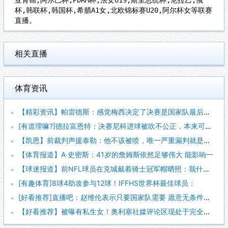
杯,韩联杯,韩国杯,希腊A1女,北欧锦标赛U20,阿尔杯女等联赛
直播。
相关直播
体育资讯
【精彩资讯】帕雷德斯：感觉梅西决定了决赛是国家队最后一战，我
[有道理嘛?]德拉富恩特：决赛尼科进球被吹不公正，本来可以有
【凯恩】前裁判声援泰勒：他不该被喷，唯一严重漏判就是罗梅罗拉
【体育报道】A·史密斯：41岁的詹姆斯依然足够伟大 能影响一
【球迷报道】前NFL球员在克城戴着骑士冠军帽晒照：我什么都不
[有趣体育]8球4助攻参与12球！IFFHS世界杯最佳球员：
[好看推荐]直播吧：赵维伦表示只要国家队需要 愿意无条件响应
【好看推荐】被曝有私生女！奥利塞社媒评论区现处于完全关闭状态