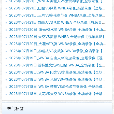
2026年07月21日_WNBA 神秘人VS女武神录像_全场录像【全场回放】
2026年07月21日_山猫VS风暴 WNBA录像_高清录像【全场回放】
2026年07月21日_王牌VS多伦多节奏 WNBA录像_全场录像【视频集锦】
2026年07月21日 自由人VS飞翼 WNBA_全场录像【视频集锦】
2026年07月20日_阳光VS水星 WNBA录像_全场录像【全场回放】
2026年07月20日 天空VS梦想 WNBA_全场录像【视频集锦】
2026年07月20日_火花VS飞翼 WNBA录像_全场录像【全场回放】
2026年07月19日_神秘人VS女武神 WNBA录像_全场录像【全场回放】
2026年07月19日_WNBA 自由人VS狂热录像_全场录像【视频集锦】
2026年07月19日 波特兰火焰VS山猫 WNBA_全场录像【全场回放】
2026年07月18日_WNBA 阳光VS水星录像_高清录像【全场回放】
2026年07月18日_WNBA 风暴VS狂热录像_高清录像【全场回放】
2026年07月18日_WNBA 梦想VS多伦多节奏录像_全场录像【视频集锦】
2026年07月18日_火花VS天空 WNBA录像_全场录像【全场回放】
热门标签