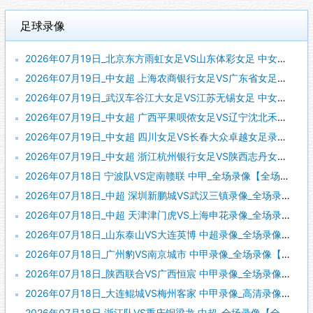
足球录像
2026年07月19日_北京东方雨虹女足VS山东体彩女足 中女超录像_高清录像【全场回放】
2026年07月19日_中女超 上海农商银行女足VS广东省女足录像_全场录像【高清回放】
2026年07月19日_武汉车谷江大女足VS江苏无锡女足 中女超录像_全场录像【全场回放】
2026年07月19日_中女超 广西平果呗侬女足VS辽宁沈北禾丰女足录像_全场录像【高清回放】
2026年07月19日_中女超 四川女足VS长春大众卓越女足录像_全场录像【视频集锦】
2026年07月19日_中女超 浙江杭州银行女足VS陕西志丹女足录像_高清录像【全场回放】
2026年07月18日 宁波队VS定南赣联 中甲_全场录像【全场回放】
2026年07月18日_中超 深圳新鹏城VS武汉三镇录像_全场录像【高清回放】
2026年07月18日_中超 天津津门虎VS上海申花录像_全场录像【高清回放】
2026年07月18日_山东泰山VS大连英博 中超录像_全场录像【全场回放】
2026年07月18日_广州豹VS南京城市 中甲录像_全场录像【高清回放】
2026年07月18日_陕西联合VS广西恒宸 中甲录像_全场录像【全场回放】
2026年07月18日_大连鲲城VS梅州客家 中甲录像_高清录像【全场回放】
2026年07月18日 浙江队VS重庆铜梁龙 中超_全场录像【全场回放】