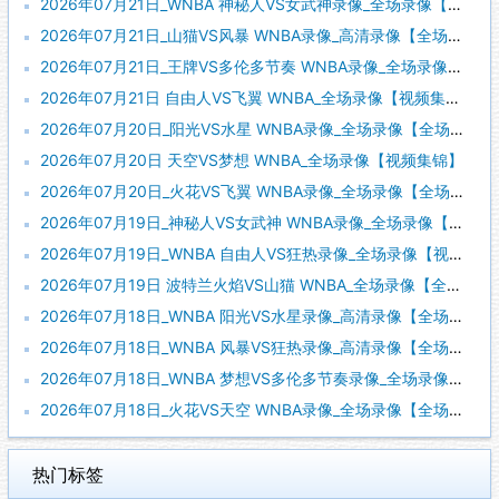
2026年07月21日_WNBA 神秘人VS女武神录像_全场录像【全场回放】
2026年07月21日_山猫VS风暴 WNBA录像_高清录像【全场回放】
2026年07月21日_王牌VS多伦多节奏 WNBA录像_全场录像【视频集锦】
2026年07月21日 自由人VS飞翼 WNBA_全场录像【视频集锦】
2026年07月20日_阳光VS水星 WNBA录像_全场录像【全场回放】
2026年07月20日 天空VS梦想 WNBA_全场录像【视频集锦】
2026年07月20日_火花VS飞翼 WNBA录像_全场录像【全场回放】
2026年07月19日_神秘人VS女武神 WNBA录像_全场录像【全场回放】
2026年07月19日_WNBA 自由人VS狂热录像_全场录像【视频集锦】
2026年07月19日 波特兰火焰VS山猫 WNBA_全场录像【全场回放】
2026年07月18日_WNBA 阳光VS水星录像_高清录像【全场回放】
2026年07月18日_WNBA 风暴VS狂热录像_高清录像【全场回放】
2026年07月18日_WNBA 梦想VS多伦多节奏录像_全场录像【视频集锦】
2026年07月18日_火花VS天空 WNBA录像_全场录像【全场回放】
热门标签