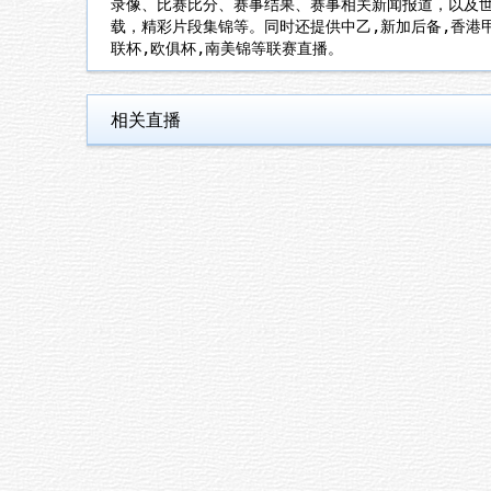
录像、比赛比分、赛事结果、赛事相关新闻报道，以及
载，精彩片段集锦等。同时还提供中乙,新加后备,香港甲,
联杯,欧俱杯,南美锦等联赛直播。
相关直播