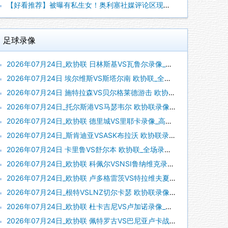
【好看推荐】被曝有私生女！奥利塞社媒评论区现处于完全关闭状态
足球录像
2026年07月24日_欧协联 日林斯基VS瓦鲁尔录像_全场录像【高清回放】
2026年07月24日 埃尔维斯VS斯塔尔南 欧协联_全场录像【全场回放】
2026年07月24日 施特拉森VS贝尔格莱德游击 欧协联_全场录像【全场回放】
2026年07月24日_托尔斯港VS马瑟韦尔 欧协联录像_全场录像【视频集锦】
2026年07月24日_欧协联 德里城VS里耶卡录像_高清录像【全场回放】
2026年07月24日_斯肯迪亚VSASK布拉沃 欧协联录像_全场录像【视频集锦】
2026年07月24日 卡里鲁VS舒尔本 欧协联_全场录像【全场回放】
2026年07月24日_欧协联 科佩尔VSNSI鲁纳维克录像_全场录像【全场回放】
2026年07月24日_欧协联 卢多格雷茨VS特拉维夫夏普尔录像_全场录像【高清回放】
2026年07月24日_根特VSLNZ切尔卡瑟 欧协联录像_高清录像【全场回放】
2026年07月24日_欧协联 杜卡吉尼VS卢加诺录像_全场录像【视频集锦】
2026年07月24日_欧协联 佩特罗古VS巴尼亚卢卡战士录像_全场录像【全场回放】