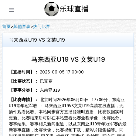
展开菜单
首页
>
其他赛事
>
热门比赛
马来西亚U19 VS 文莱U19
马来西亚U19 VS 文莱U19
【直播时间】：
2026-06-05 17:00:00
【比赛状态】：
已完赛
【赛事分类】：
东南亚U19
【比赛详情】：
北京时间2026年06月05日 17:00分，东南亚
U19青年冠军赛 : 马来西亚U19VS文莱U19高清在线直播，无
插件观看比赛。本站同步官方直播源准时直播，比赛数据实时
更新。比赛结束后可以在本站查看比赛全程录像、比赛比分、
赛事结果、赛事相关新闻报道，以及东南亚U19青年冠军赛的最
新赛事直播，比赛录像，比赛视频下载，精彩片段集锦等。同
时还提供印联杯,巴圣甲,也统杯,西青杯,欧沙联,尼拉杯,南运