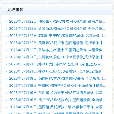
足球录像
2026年07月22日_浦项铁人VSFC首尔 韩K联录像_高清录像【全场回放】
2026年07月22日_金泉尚武VS光州FC 韩K联录像_全场录像【视频集锦】
2026年07月22日_韩K联 安养FCVS富川FC录像_高清录像【全场回放】
2026年07月22日_美洲狮VS托卢卡 墨西超录像_高清录像【全场回放】
2026年07月22日_普埃布拉VS蓝十字 墨西超录像_全场录像【高清回放】
2026年07月21日_仁川联VS蔚山HD 韩K联录像_高清录像【全场回放】
2026年07月21日_韩K联 大田市民VS全北现代录像_全场录像【高清回放】
2026年07月21日_韩K联 江原FCVS济州SK FC录像_全场录像【全场回放】
2026年07月19日_韩K联 FC首尔VS富川FC录像_全场录像【视频集锦】
2026年07月19日 光州FCVS安养FC 韩K联_全场录像【视频集锦】
2026年07月19日_墨西超 墨西哥美洲VS克雷塔罗录像_高清录像【全场回放】
2026年07月19日_托卢卡VS瓜达拉哈拉 墨西超录像_全场录像【视频集锦】
2026年07月19日_墨西超 桑托斯拉古纳VS蒙特雷录像_全场录像【视频集锦】
2026年07月19日_帕丘卡VS美洲狮 墨西超录像_全场录像【高清回放】