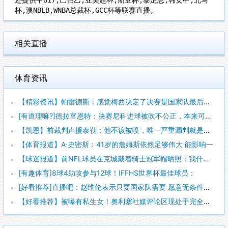
杯,澳NBLB,WNBA总裁杯,GCC杯等联赛直播。
相关直播
体育资讯
【精彩资讯】帕雷德斯：感觉梅西决定了决赛是国家队最后一战，我
[有道理嘛?]德拉富恩特：决赛尼科进球被吹不公正，本来可以有
【凯恩】前裁判声援泰勒：他不该被喷，唯一严重漏判就是罗梅罗拉
【体育报道】A·史密斯：41岁的詹姆斯依然足够伟大 能影响一
【球迷报道】前NFL球员在克城戴着骑士冠军帽晒照：我什么都不
[有趣体育]8球4助攻参与12球！IFFHS世界杯最佳球员：
[好看推荐]直播吧：赵维伦表示只要国家队需要 愿意无条件响应
【好看推荐】被曝有私生女！奥利塞社媒评论区现处于完全关闭状态