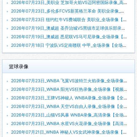
2026年07月23日_美职业 芝加哥火焰VS迈阿密国际录像_高清录像【全场回放】
2026年07月23日_多伦多FCVS新英格兰革命 美职业录像_全场录像【视频集锦】
2026年07月23日 纽约红牛VS费城联合 美职业_全场录像【全场回放】
2026年07月19日_澳威超 圣乔治城VS黑镇市足球俱乐部录像_高清录像【全场回放】
2026年07月19日_澳威超 悉尼联VS马可尼录像_全场录像【全场回放】
2026年07月18日 宁波队VS定南赣联 中甲_全场录像【全场回放】
篮球录像
2026年07月23日_WNBA 飞翼VS波特兰火焰录像_全场录像【视频集锦】
2026年07月23日_WNBA 阳光VS狂热录像_全场录像【视频集锦】
2026年07月23日_王牌VS神秘人 WNBA录像_全场录像【全场回放】
2026年07月23日_WNBA 天空VS自由人录像_全场录像【全场回放】
2026年07月23日_山猫VS风暴 WNBA录像_高清录像【全场回放】
2026年07月23日_WNBA 水星VS火花录像_全场录像【高清回放】
2026年07月21日_WNBA 神秘人VS女武神录像_全场录像【全场回放】