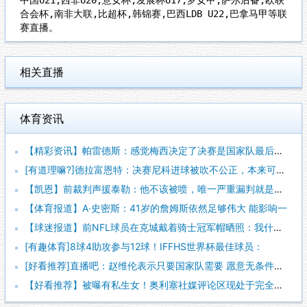
合会杯,南非大联,比超杯,韩锦赛,巴西LDB U22,巴拿马甲等联
赛直播。
相关直播
体育资讯
【精彩资讯】帕雷德斯：感觉梅西决定了决赛是国家队最后一战，我
[有道理嘛?]德拉富恩特：决赛尼科进球被吹不公正，本来可以有
【凯恩】前裁判声援泰勒：他不该被喷，唯一严重漏判就是罗梅罗拉
【体育报道】A·史密斯：41岁的詹姆斯依然足够伟大 能影响一
【球迷报道】前NFL球员在克城戴着骑士冠军帽晒照：我什么都不
[有趣体育]8球4助攻参与12球！IFFHS世界杯最佳球员：
[好看推荐]直播吧：赵维伦表示只要国家队需要 愿意无条件响应
【好看推荐】被曝有私生女！奥利塞社媒评论区现处于完全关闭状态