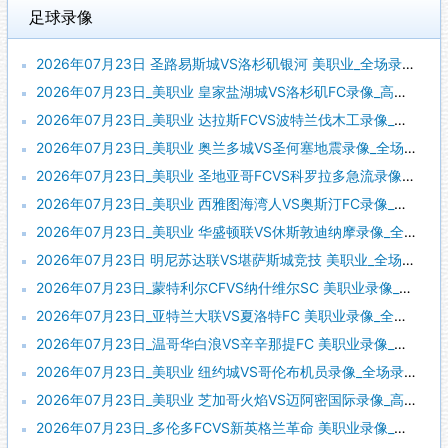
足球录像
2026年07月23日 圣路易斯城VS洛杉矶银河 美职业_全场录像【视频集锦】
2026年07月23日_美职业 皇家盐湖城VS洛杉矶FC录像_高清录像【全场回放】
2026年07月23日_美职业 达拉斯FCVS波特兰伐木工录像_全场录像【全场回放】
2026年07月23日_美职业 奥兰多城VS圣何塞地震录像_全场录像【高清回放】
2026年07月23日_美职业 圣地亚哥FCVS科罗拉多急流录像_全场录像【视频集锦】
2026年07月23日_美职业 西雅图海湾人VS奥斯汀FC录像_高清录像【全场回放】
2026年07月23日_美职业 华盛顿联VS休斯敦迪纳摩录像_全场录像【高清回放】
2026年07月23日 明尼苏达联VS堪萨斯城竞技 美职业_全场录像【全场回放】
2026年07月23日_蒙特利尔CFVS纳什维尔SC 美职业录像_高清录像【全场回放】
2026年07月23日_亚特兰大联VS夏洛特FC 美职业录像_全场录像【全场回放】
2026年07月23日_温哥华白浪VS辛辛那提FC 美职业录像_高清录像【全场回放】
2026年07月23日_美职业 纽约城VS哥伦布机员录像_全场录像【视频集锦】
2026年07月23日_美职业 芝加哥火焰VS迈阿密国际录像_高清录像【全场回放】
2026年07月23日_多伦多FCVS新英格兰革命 美职业录像_全场录像【视频集锦】