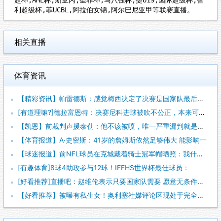
利超级杯,菲UCBL,阿拉伯女锦,阿尔巴尼亚甲等联赛直播。
相关直播
体育资讯
【精彩资讯】帕雷德斯：感觉梅西决定了决赛是国家队最后一战，我
[有道理嘛?]德拉富恩特：决赛尼科进球被吹不公正，本来可以有
【凯恩】前裁判声援泰勒：他不该被喷，唯一严重漏判就是罗梅罗拉
【体育报道】A·史密斯：41岁的詹姆斯依然足够伟大 能影响一
【球迷报道】前NFL球员在克城戴着骑士冠军帽晒照：我什么都不
[有趣体育]8球4助攻参与12球！IFFHS世界杯最佳球员：
[好看推荐]直播吧：赵维伦表示只要国家队需要 愿意无条件响应
【好看推荐】被曝有私生女！奥利塞社媒评论区现处于完全关闭状态