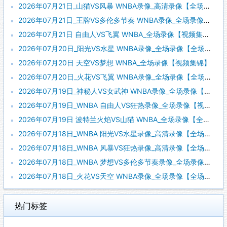
2026年07月21日_山猫VS风暴 WNBA录像_高清录像【全场回放】
2026年07月21日_王牌VS多伦多节奏 WNBA录像_全场录像【视频集锦】
2026年07月21日 自由人VS飞翼 WNBA_全场录像【视频集锦】
2026年07月20日_阳光VS水星 WNBA录像_全场录像【全场回放】
2026年07月20日 天空VS梦想 WNBA_全场录像【视频集锦】
2026年07月20日_火花VS飞翼 WNBA录像_全场录像【全场回放】
2026年07月19日_神秘人VS女武神 WNBA录像_全场录像【全场回放】
2026年07月19日_WNBA 自由人VS狂热录像_全场录像【视频集锦】
2026年07月19日 波特兰火焰VS山猫 WNBA_全场录像【全场回放】
2026年07月18日_WNBA 阳光VS水星录像_高清录像【全场回放】
2026年07月18日_WNBA 风暴VS狂热录像_高清录像【全场回放】
2026年07月18日_WNBA 梦想VS多伦多节奏录像_全场录像【视频集锦】
2026年07月18日_火花VS天空 WNBA录像_全场录像【全场回放】
热门标签