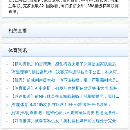
兰学联,克罗女联A2,国际赛,阿门多萨女甲,ABA超级杯等联赛
直播。
相关直播
体育资讯
【精彩资讯】帕雷德斯：感觉梅西决定了决赛是国家队最后一战，我
[有道理嘛?]德拉富恩特：决赛尼科进球被吹不公正，本来可以有
【凯恩】前裁判声援泰勒：他不该被喷，唯一严重漏判就是罗梅罗拉
【体育报道】A·史密斯：41岁的詹姆斯依然足够伟大 能影响一
【球迷报道】前NFL球员在克城戴着骑士冠军帽晒照：我什么都不
[有趣体育]8球4助攻参与12球！IFFHS世界杯最佳球员：
[好看推荐]直播吧：赵维伦表示只要国家队需要 愿意无条件响应
【好看推荐】被曝有私生女！奥利塞社媒评论区现处于完全关闭状态