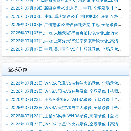
2026年07月09日 新疆金盾VS北京勇士 中冠_全场录像【全场回放】
2026年07月08日_中冠 重庆瀚达VS广州联澳体会录像_全场录像【视频集锦】
2026年07月08日 广州志诚VS黔西南栩烽棠 中冠_全场录像【全场回放】
2026年07月07日_中冠 大连聚惺VS自贡足协队录像_全场录像【全场回放】
2026年07月07日_中冠 上海泽天VS辽宁盛京新锐录像_高清录像【全场回放】
2026年07月07日_中冠 吴川青年VS广州醒派录像_全场录像【高清回放】
篮球录像
2026年07月23日_WNBA 飞翼VS波特兰火焰录像_全场录像【视频集锦】
2026年07月23日_WNBA 阳光VS狂热录像_全场录像【视频集锦】
2026年07月23日_王牌VS神秘人 WNBA录像_全场录像【全场回放】
2026年07月23日_WNBA 天空VS自由人录像_全场录像【全场回放】
2026年07月23日_山猫VS风暴 WNBA录像_高清录像【全场回放】
2026年07月23日_WNBA 水星VS火花录像_全场录像【高清回放】