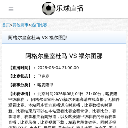
展开菜单
首页
>
其他赛事
>
热门比赛
阿格尔皇室杜马 VS 福尔图那
阿格尔皇室杜马 VS 福尔图那
【直播时间】：
2026-06-04 21:00:00
【比赛状态】：
已完赛
【赛事分类】：
喀麦隆甲
【比赛详情】：
北京时间2026年06月04日 21:00分，喀麦隆
甲级联赛 : 阿格尔皇室杜马VS福尔图那高清在线直播，无插件
观看比赛。本站同步官方直播源准时直播，比赛数据实时更
新。比赛结束后可以在本站查看比赛全程录像、比赛比分、赛
事结果、赛事相关新闻报道，以及喀麦隆甲级联赛的最新赛事
直播，比赛录像，比赛视频下载，精彩片段集锦等。同时还提
供英U23杯,土比杯,世亚预,美女金杯,南非大联,冰女乙,罗超