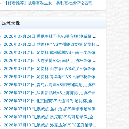
【好看推荐】被曝有私生女！奥利塞社媒评论区现处于完全关闭状态
足球录像
2026年07月24日 悉尼奥林匹克VS曼立联 澳威超_全场录像【视频集锦】
2026年07月22日_陕西联合VS兰州陇原竞技 足协杯录像_全场录像【视频集锦】
2026年07月21日_足协杯 成都蓉城VS云南玉昆录像_高清录像【全场回放】
2026年07月21日_大连英博VS河南队 足协杯录像_全场录像【视频集锦】
2026年07月21日_足协杯 山东泰山VS武汉三镇录像_全场录像【高清回放】
2026年07月21日_足协杯 青岛海牛VS上海申花录像_全场录像【视频集锦】
2026年07月21日_青岛西海岸VS重庆铜梁龙 足协杯录像_高清录像【全场回放】
2026年07月21日_深圳新鹏城VS上海海港 足协杯录像_全场录像【视频集锦】
2026年07月21日 北京国安VS大连可为 足协杯_全场录像【全场回放】
2026年07月19日_澳威超 圣乔治城VS黑镇市足球俱乐部录像_高清录像【全场回放】
2026年07月19日_澳威超 悉尼联VS马可尼录像_全场录像【全场回放】
2026年07月18日_澳威超 洛克达尔VSFC圣乔治录像_高清录像【全场回放】