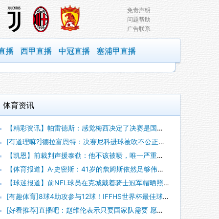
免责声明
问题帮助
广告联系
直播
西甲直播
中冠直播
塞浦甲直播
体育资讯
【精彩资讯】帕雷德斯：感觉梅西决定了决赛是国家队最后一战，我
[有道理嘛?]德拉富恩特：决赛尼科进球被吹不公正，本来可以有
【凯恩】前裁判声援泰勒：他不该被喷，唯一严重漏判就是罗梅罗拉
【体育报道】A·史密斯：41岁的詹姆斯依然足够伟大 能影响一
【球迷报道】前NFL球员在克城戴着骑士冠军帽晒照：我什么都不
[有趣体育]8球4助攻参与12球！IFFHS世界杯最佳球员：
[好看推荐]直播吧：赵维伦表示只要国家队需要 愿意无条件响应