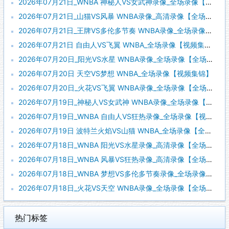
2026年07月21日_WNBA 神秘人VS女武神录像_全场录像【全场回放】
2026年07月21日_山猫VS风暴 WNBA录像_高清录像【全场回放】
2026年07月21日_王牌VS多伦多节奏 WNBA录像_全场录像【视频集锦】
2026年07月21日 自由人VS飞翼 WNBA_全场录像【视频集锦】
2026年07月20日_阳光VS水星 WNBA录像_全场录像【全场回放】
2026年07月20日 天空VS梦想 WNBA_全场录像【视频集锦】
2026年07月20日_火花VS飞翼 WNBA录像_全场录像【全场回放】
2026年07月19日_神秘人VS女武神 WNBA录像_全场录像【全场回放】
2026年07月19日_WNBA 自由人VS狂热录像_全场录像【视频集锦】
2026年07月19日 波特兰火焰VS山猫 WNBA_全场录像【全场回放】
2026年07月18日_WNBA 阳光VS水星录像_高清录像【全场回放】
2026年07月18日_WNBA 风暴VS狂热录像_高清录像【全场回放】
2026年07月18日_WNBA 梦想VS多伦多节奏录像_全场录像【视频集锦】
2026年07月18日_火花VS天空 WNBA录像_全场录像【全场回放】
热门标签