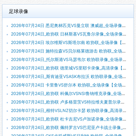
足球录像
2026年07月24日 悉尼奥林匹克VS曼立联 澳威超_全场录像【视频集锦】
2026年07月24日_欧协联 日林斯基VS瓦鲁尔录像_全场录像【高清回放】
2026年07月24日 埃尔维斯VS斯塔尔南 欧协联_全场录像【全场回放】
2026年07月24日 施特拉森VS贝尔格莱德游击 欧协联_全场录像【全场回放】
2026年07月24日_托尔斯港VS马瑟韦尔 欧协联录像_全场录像【视频集锦】
2026年07月24日_欧协联 德里城VS里耶卡录像_高清录像【全场回放】
2026年07月24日_斯肯迪亚VSASK布拉沃 欧协联录像_全场录像【视频集锦】
2026年07月24日 卡里鲁VS舒尔本 欧协联_全场录像【全场回放】
2026年07月24日_欧协联 科佩尔VSNSI鲁纳维克录像_全场录像【全场回放】
2026年07月24日_欧协联 卢多格雷茨VS特拉维夫夏普尔录像_全场录像【高清回放】
2026年07月24日_根特VSLNZ切尔卡瑟 欧协联录像_高清录像【全场回放】
2026年07月24日_欧协联 杜卡吉尼VS卢加诺录像_全场录像【视频集锦】
2026年07月24日_欧协联 佩特罗古VS巴尼亚卢卡战士录像_全场录像【全场回放】
2026年07月24日 GKS卡托威斯VS日利纳 欧协联_全场录像【全场回放】