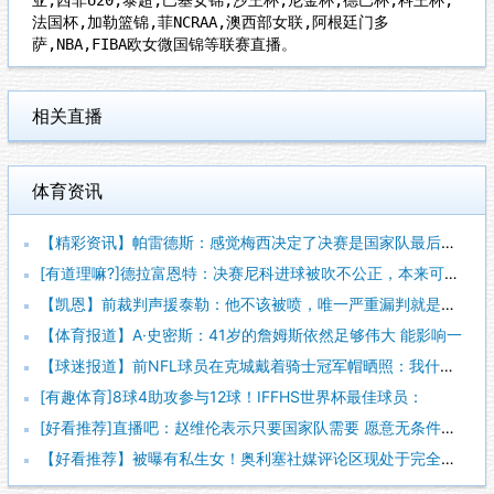
法国杯,加勒篮锦,菲NCRAA,澳西部女联,阿根廷门多
萨,NBA,FIBA欧女微国锦等联赛直播。
相关直播
体育资讯
【精彩资讯】帕雷德斯：感觉梅西决定了决赛是国家队最后一战，我
[有道理嘛?]德拉富恩特：决赛尼科进球被吹不公正，本来可以有
【凯恩】前裁判声援泰勒：他不该被喷，唯一严重漏判就是罗梅罗拉
【体育报道】A·史密斯：41岁的詹姆斯依然足够伟大 能影响一
【球迷报道】前NFL球员在克城戴着骑士冠军帽晒照：我什么都不
[有趣体育]8球4助攻参与12球！IFFHS世界杯最佳球员：
[好看推荐]直播吧：赵维伦表示只要国家队需要 愿意无条件响应
【好看推荐】被曝有私生女！奥利塞社媒评论区现处于完全关闭状态