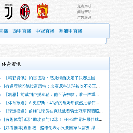
免责声明
问题帮助
广告联系
直播
西甲直播
中冠直播
塞浦甲直播
体育资讯
【精彩资讯】帕雷德斯：感觉梅西决定了决赛是国家队最后一战，我
[有道理嘛?]德拉富恩特：决赛尼科进球被吹不公正，本来可以有
【凯恩】前裁判声援泰勒：他不该被喷，唯一严重漏判就是罗梅罗拉
【体育报道】A·史密斯：41岁的詹姆斯依然足够伟大 能影响一
【球迷报道】前NFL球员在克城戴着骑士冠军帽晒照：我什么都不
[有趣体育]8球4助攻参与12球！IFFHS世界杯最佳球员：
[好看推荐]直播吧：赵维伦表示只要国家队需要 愿意无条件响应