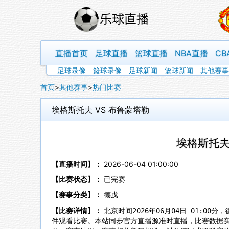
直播首页
足球直播
篮球直播
NBA直播
CB
足球录像
篮球录像
足球新闻
篮球新闻
其他赛事
首页
>
其他赛事
>
热门比赛
埃格斯托夫 VS 布鲁蒙塔勒
埃格斯托夫
【直播时间】：
2026-06-04 01:00:00
【比赛状态】：
已完赛
【赛事分类】：
德戊
【比赛详情】：
北京时间2026年06月04日 01:0
件观看比赛。本站同步官方直播源准时直播，比赛数据