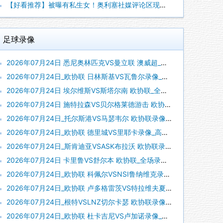
【好看推荐】被曝有私生女！奥利塞社媒评论区现处于完全关闭状态
足球录像
2026年07月24日 悉尼奥林匹克VS曼立联 澳威超_全场录像【视频集锦】
2026年07月24日_欧协联 日林斯基VS瓦鲁尔录像_全场录像【高清回放】
2026年07月24日 埃尔维斯VS斯塔尔南 欧协联_全场录像【全场回放】
2026年07月24日 施特拉森VS贝尔格莱德游击 欧协联_全场录像【全场回放】
2026年07月24日_托尔斯港VS马瑟韦尔 欧协联录像_全场录像【视频集锦】
2026年07月24日_欧协联 德里城VS里耶卡录像_高清录像【全场回放】
2026年07月24日_斯肯迪亚VSASK布拉沃 欧协联录像_全场录像【视频集锦】
2026年07月24日 卡里鲁VS舒尔本 欧协联_全场录像【全场回放】
2026年07月24日_欧协联 科佩尔VSNSI鲁纳维克录像_全场录像【全场回放】
2026年07月24日_欧协联 卢多格雷茨VS特拉维夫夏普尔录像_全场录像【高清回放】
2026年07月24日_根特VSLNZ切尔卡瑟 欧协联录像_高清录像【全场回放】
2026年07月24日_欧协联 杜卡吉尼VS卢加诺录像_全场录像【视频集锦】