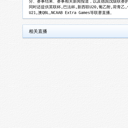
分、赛事结果、赛事相关新闻报道，以及德国戊级联赛
同时还提供英联杯,巴法杯,新西联U20,葡乙附,荷青乙
U21,澳QBL,NCAAB Extra Games等联赛直播。
相关直播