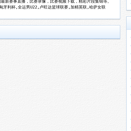
的最新赛事直播，比赛录像，比赛视频下载，精彩片段集锦等。
,匈牙利杯,全运男U22,卢旺达篮球联赛,加精英联,哈萨女联