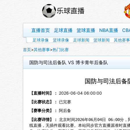
直播首页
足球直播
篮球直播
NBA直播
CB
足球录像
篮球录像
足球新闻
篮球新闻
其他赛事
首页
>
其他赛事
>
热门比赛
国防与司法后备队 VS 博卡青年后备队
国防与司法后备队
【直播时间】：
2026-06-04 06:00:00
【比赛状态】：
已完赛
【赛事分类】：
阿后备
【比赛详情】：
北京时间2026年06月04日 06:0
线直播，无插件观看比赛。本站同步官方直播源准时直