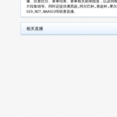
像、比赛比分、赛事结果、赛事相关新闻报道，以及阿
片段集锦等。同时还提供澳西超,阿尔巴杯,塞超杯,摩尔杯,
U19,NIT,NAASCU等联赛直播。
相关直播