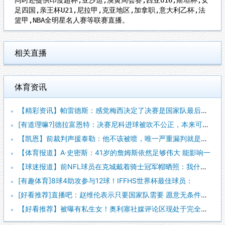
足四国,亲王杯U21,尼拉甲,克亚地区,加拿职,意大利乙杯,法
篮甲,NBA全明星名人赛等联赛直播。
相关直播
体育资讯
【精彩资讯】帕雷德斯：感觉梅西决定了决赛是国家队最后一战，我
[有道理嘛?]德拉富恩特：决赛尼科进球被吹不公正，本来可以有
【凯恩】前裁判声援泰勒：他不该被喷，唯一严重漏判就是罗梅罗拉
【体育报道】A·史密斯：41岁的詹姆斯依然足够伟大 能影响一
【球迷报道】前NFL球员在克城戴着骑士冠军帽晒照：我什么都不
[有趣体育]8球4助攻参与12球！IFFHS世界杯最佳球员：
[好看推荐]直播吧：赵维伦表示只要国家队需要 愿意无条件响应
【好看推荐】被曝有私生女！奥利塞社媒评论区现处于完全关闭状态